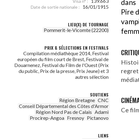
139.663
dans 
Visa n° :
16/01/1915
Date de sortie nationale :
Pire d
vampi
LIEU(X) DE TOURNAGE
Pommerit-le-Vicomte (22200)
femme
PRIX & SÉLECTIONS EN FESTIVALS
CRITIQ
Compilation médiathèque 2014, Festival
européen du film court de Brest, Festival de
Histoi
Douarnenez, Festival du Film de l'Ouest (Prix
regret
du public, Prix de la presse, Prix Jeune) et 3
autres sélection
média
SOUTIENS
CINÉM
Région Bretagne
CNC
Conseil Départemental des Côtes d'Armor
Ce fil
Région Nord Pas de Calais
Adami
Procirep-Angoa
Fresnoy
Pictanovo
LIENS