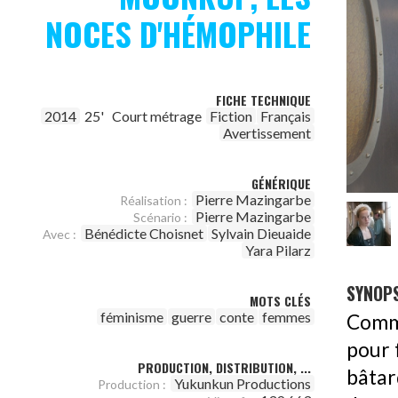
NOCES D'HÉMOPHILE
FICHE TECHNIQUE
2014
25'
Court métrage
Fiction
Français
Avertissement
GÉNÉRIQUE
Pierre Mazingarbe
Réalisation :
Pierre Mazingarbe
Scénario :
Bénédicte Choisnet
Sylvain Dieuaide
Avec :
Yara Pilarz
SYNOPS
MOTS CLÉS
féminisme
guerre
conte
femmes
Comme
pour f
PRODUCTION, DISTRIBUTION, ...
bâtar
Yukunkun Productions
Production :