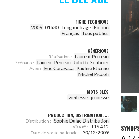
FICHE TECHNIQUE
2009
01h30
Long métrage
Fiction
Français
Tous publics
GÉNÉRIQUE
Laurent Perreau
Réalisation :
Laurent Perreau
Juliette Soubrier
Scénario :
Eric Caravaca
Pauline Etienne
Avec :
Michel Piccoli
MOTS CLÉS
vieillesse
jeunesse
PRODUCTION, DISTRIBUTION, ...
Sophie Dulac Distribution
Distribution :
115.412
SYNOPS
Visa n° :
30/12/2009
Date de sortie nationale :
A 17 