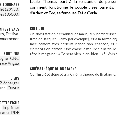
facile. Thomas part à la rencontre de perso
DE TOURNAGE
comment fonctionne le couple : ses parents, m
et (29950)
d’Adam et Eve, sa fameuse Tatie Carla…
es (35000)
CRITIQUE
N FESTIVALS
urs, Festival
Un docu-fiction personnel et malin, aux nombreuse
 Douarnenez
films de Jacques Demy par exemple), et à la forme enj
face caméra très sérieux, bande-son chantée, e
éléments en carton. Une chose est sûre : à la fin, le
SOUTIENS
tête la rengaine : « Ce sera bien, bien, bien… » ! - Av
agne
CNC
irep-Angoa
CINÉMATHÈQUE DE BRETAGNE
Ce film a été déposé à la Cinémathèque de Bretagne.
LIENS
élécharger
Ouvrir
eb :
CETTE FICHE
Imprimer
trer en PDF