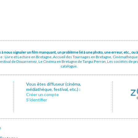
pas à nous signaler un film manquant, un problème lié à une photo, une erreur, etc., o
ue : Livre et Lecture en Bretagne, Accueil des Tournages en Bretagne, Cinémathèqu
stival de Douarnenez, Le Cinéma en Bretagne de Tangui Perron, Les sociétés de prod
catalogue.
Vous êtes diffuseur (cinéma,
médiathèque, festival, etc.) :
Créer un compte
S’identifier
e