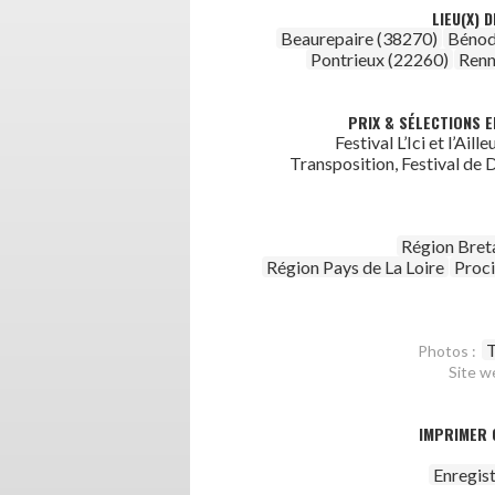
LIEU(X) 
Beaurepaire (38270)
Bénod
Pontrieux (22260)
Renn
PRIX & SÉLECTIONS E
Festival L’Ici et l’Aille
Transposition, Festival de
Région Bret
Région Pays de La Loire
Proc
T
Photos :
Site w
IMPRIMER 
Enregis