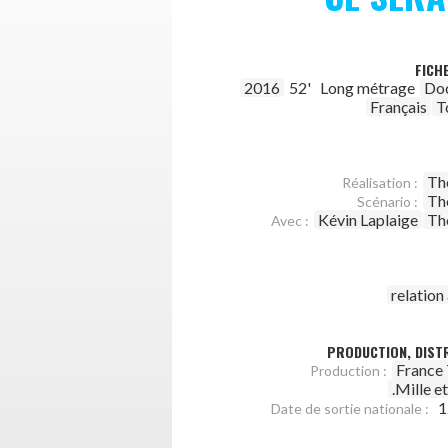
FICH
2016
52'
Long métrage
Do
Français
T
Th
Réalisation :
Th
Scénario :
Kévin Laplaige
Th
Avec :
relatio
PRODUCTION, DISTR
France 
Production :
.Mille e
1
Date de sortie nationale :