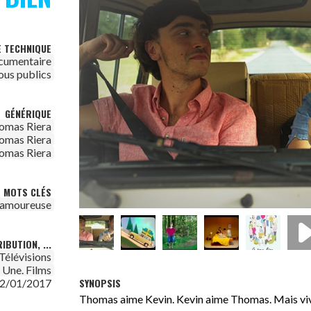
E TECHNIQUE
cumentaire
ous publics
GÉNÉRIQUE
omas Riera
omas Riera
omas Riera
MOTS CLÉS
n amoureuse
IBUTION, ...
Télévisions
t Une. Films
SYNOPSIS
2/01/2017
Thomas aime Kevin. Kevin aime Thomas. Mais vivre