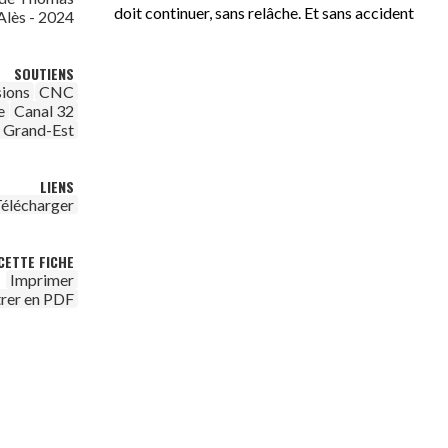
doit continuer, sans relâche. Et sans accident
Alès - 2024
SOUTIENS
sions
CNC
e
Canal 32
u Grand-Est
LIENS
élécharger
CETTE FICHE
Imprimer
trer en PDF