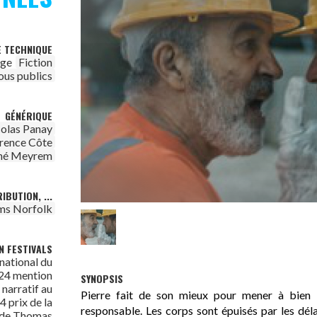
E TECHNIQUE
age
Fiction
ous publics
GÉNÉRIQUE
olas Panay
rence Côte
né Meyrem
IBUTION, ...
lms Norfolk
N FESTIVALS
national du
024 mention
SYNOPSIS
 narratif au
Pierre fait de son mieux pour mener à bien l
4 prix de la
responsable. Les corps sont épuisés par les déla
n de Thomas