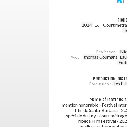
FICH
2024
16'
Court métr
T
Nic
Réalisation :
thomas Coumans
Lau
Avec :
Emi
PRODUCTION, DISTR
Les Fi
Production :
PRIX & SÉLECTIONS E
mention honorable - Festival inter
film de Santa-Barbara - 2
spéciale du jury - court métrage
Tribeca Film Festival - 202
meilleure interprétatio