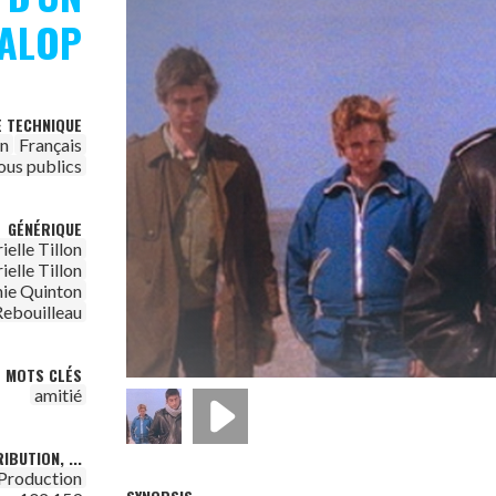
GALOP
E TECHNIQUE
on
Français
ous publics
GÉNÉRIQUE
ielle Tillon
ielle Tillon
ie Quinton
ebouilleau
MOTS CLÉS
amitié
IBUTION, ...
Production