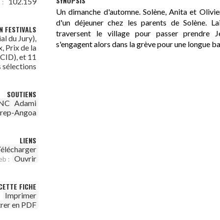
SYNOPSIS
102.159
 :
Un dimanche d'automne. Solène, Anita et Olivier
d'un déjeuner chez les parents de Solène. Lai
N FESTIVALS
traversent le village pour passer prendre J
al du Jury),
s'engagent alors dans la grève pour une longue ba
, Prix de la
ACID), et 11
 sélections
SOUTIENS
NC
Adami
irep-Angoa
LIENS
élécharger
Ouvrir
eb :
CETTE FICHE
Imprimer
trer en PDF