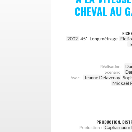
CHEVAL AU 
FICH
2002
45'
Long métrage
Ficti
T
Dar
Réalisation :
Dar
Scénario :
Jeanne Delavenay
Soph
Avec :
Mickaël R
PRODUCTION, DISTR
Capharnaüm 
Production :