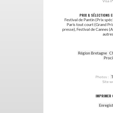
Visa n°
PRIX & SÉLECTIONS E
Festival de Pantin (Prix spéci
Paris tout court (Grand Prix
presse), Festival de Cannes (
autres
Région Bretagne
C
Proc
T
Photos :
Site w
IMPRIMER 
Enregis