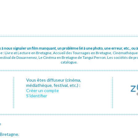
pas à nous signaler un film manquant, un problème lié à une photo, une erreur, etc., o
ue : Livre et Lecture en Bretagne, Accueil des Tournages en Bretagne, Cinémathèqu
stival de Douarnenez, Le Cinéma en Bretagne de Tangui Perron, Les sociétés de prod
catalogue.
Vous êtes diffuseur (cinéma,
médiathèque, festival, etc.) :
Créer un compte
S’identifier
e
 Bretagne.