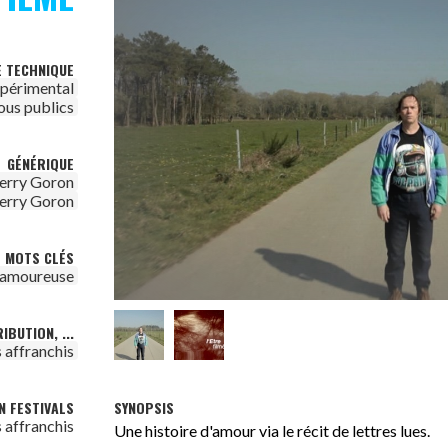
E TECHNIQUE
périmental
ous publics
GÉNÉRIQUE
erry Goron
erry Goron
MOTS CLÉS
n amoureuse
IBUTION, ...
 affranchis
SYNOPSIS
N FESTIVALS
 affranchis
Une histoire d'amour via le récit de lettres lues.