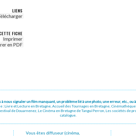
LIENS
élécharger
CETTE FICHE
Imprimer
trer en PDF
pas à nous signaler un film manquant, un problème lié à une photo, une erreur, etc., o
ue : Livre et Lecture en Bretagne, Accueil des Tournages en Bretagne, Cinémathèqu
stival de Douarnenez, Le Cinéma en Bretagne de Tangui Perron, Les sociétés de prod
catalogue.
Vous êtes diffuseur (cinéma,