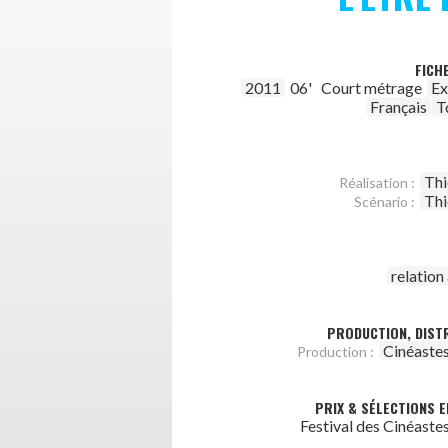
FICH
2011
06'
Court métrage
Ex
Français
T
Thi
Réalisation :
Thi
Scénario :
relatio
PRODUCTION, DISTR
Cinéastes
Production :
PRIX & SÉLECTIONS E
Festival des Cinéastes