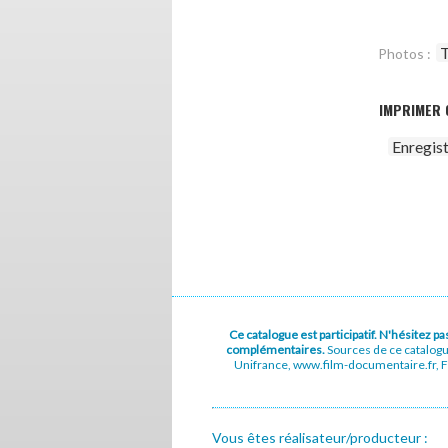
T
Photos :
IMPRIMER 
Enregis
Ce catalogue est participatif. N'hésitez 
complémentaires.
Sources de ce catalog
Unifrance, www.film-documentaire.fr, Fe
Vous êtes réalisateur/producteur :