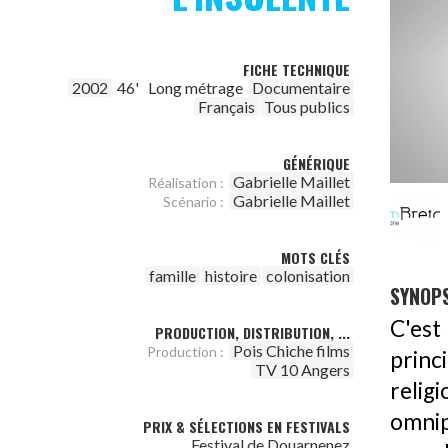
FICHE TECHNIQUE
2002
46'
Long métrage
Documentaire
Français
Tous publics
GÉNÉRIQUE
Gabrielle Maillet
Réalisation :
Gabrielle Maillet
Scénario :
MOTS CLÉS
famille
histoire
colonisation
SYNOPS
C'est
PRODUCTION, DISTRIBUTION, ...
Pois Chiche films
Production :
princ
TV 10 Angers
relig
omnip
PRIX & SÉLECTIONS EN FESTIVALS
Festival de Douarnenez