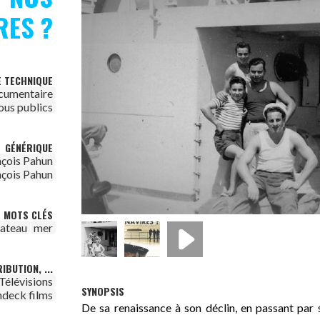
RES ?
E TECHNIQUE
cumentaire
ous publics
GÉNÉRIQUE
nçois Pahun
nçois Pahun
MOTS CLÉS
ateau
mer
IBUTION, ...
Télévisions
SYNOPSIS
ndeck films
De sa renaissance à son déclin, en passant par