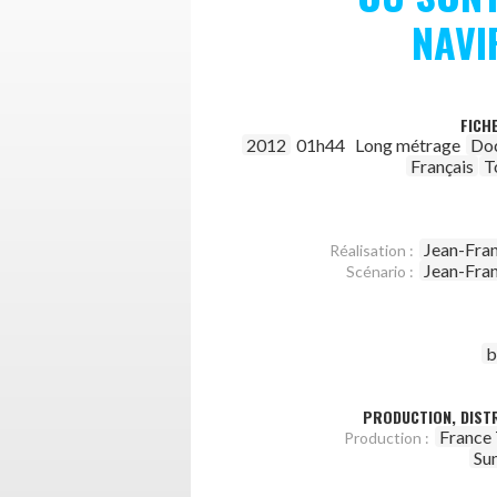
NAVI
FICH
2012
01h44
Long métrage
Do
Français
T
Jean-Fra
Réalisation :
Jean-Fra
Scénario :
b
PRODUCTION, DISTR
France 
Production :
Su