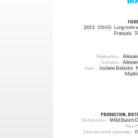
FICH
2011
01h50
Long métr
Français
T
Alexan
Réalisation :
Alexan
Scénario :
Josiane Balasko
Avec :
Mathi
PRODUCTION, DISTR
Wild Bunch D
Distribution :
Visa n°
0
Date de sortie nationale :