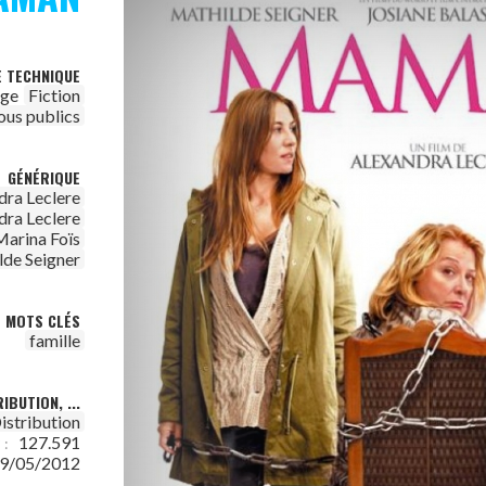
E TECHNIQUE
age
Fiction
ous publics
GÉNÉRIQUE
dra Leclere
dra Leclere
Marina Foïs
lde Seigner
MOTS CLÉS
famille
IBUTION, ...
istribution
127.591
 :
9/05/2012