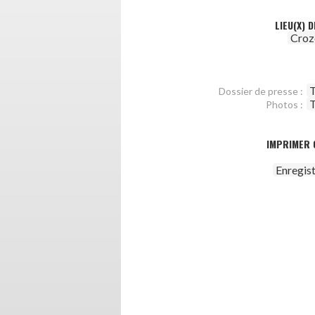
LIEU(X) 
Croz
T
Dossier de presse :
T
Photos :
IMPRIMER 
Enregis