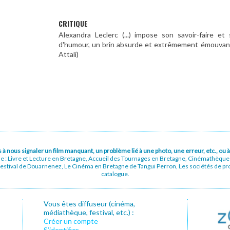
CRITIQUE
Alexandra Leclerc (...) impose son savoir-faire e
d'humour, un brin absurde et extrêmement émouvante
Attali)
pas à nous signaler un film manquant, un problème lié à une photo, une erreur, etc., o
ue : Livre et Lecture en Bretagne, Accueil des Tournages en Bretagne, Cinémathèqu
stival de Douarnenez, Le Cinéma en Bretagne de Tangui Perron, Les sociétés de prod
catalogue.
Vous êtes diffuseur (cinéma,
médiathèque, festival, etc.) :
Créer un compte
S’identifier