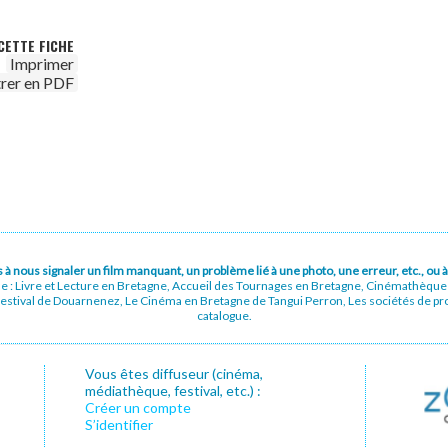
CETTE FICHE
Imprimer
trer en PDF
pas à nous signaler un film manquant, un problème lié à une photo, une erreur, etc., o
ue : Livre et Lecture en Bretagne, Accueil des Tournages en Bretagne, Cinémathèqu
stival de Douarnenez, Le Cinéma en Bretagne de Tangui Perron, Les sociétés de prod
catalogue.
Vous êtes diffuseur (cinéma,
médiathèque, festival, etc.) :
Créer un compte
S’identifier