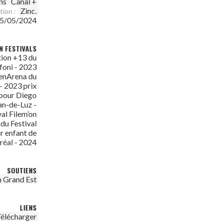
ns
Canal +
Zinc.
tion :
5/05/2024
N FESTIVALS
tion +13 du
ffoni - 2023
eenArena du
 - 2023 prix
 pour Diego
an-de-Luz -
al Filem’on
 du Festival
ur enfant de
éal - 2024
SOUTIENS
 Grand Est
LIENS
élécharger