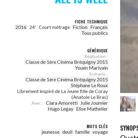
FICHE TECHNIQUE
2016
24'
Court métrage
Fiction
Français
Tous publics
GÉNÉRIQUE
Réalisation :
Classe de 1ère Cinéma Bréquigny 2015
Youen Marivain
Scénario :
Classe de 1ère Cinéma Bréquigny 2015
Stéphane Le Roux
Librement inspiré de La Jeune fille de Coray
(Anatole Le Bras)
Clara Amoretti
Julie Joumier
Avec :
Hugo Legay
Elise Mathelier
MOTS CLÉS
SYNOPS
jeunesse
deuil
famille
voyage
Quat