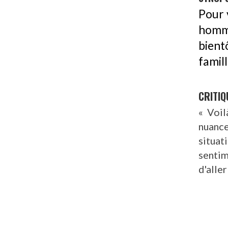
Pour 
homme
bient
famil
CRITIQ
« Voil
nuance
situa
senti
d'alle