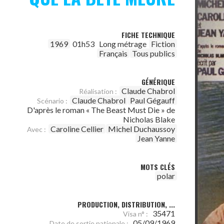
FICHE TECHNIQUE
1969
01h53
Long métrage
Fiction
Français
Tous publics
GÉNÉRIQUE
Claude Chabrol
Réalisation :
Claude Chabrol
Paul Gégauff
Scénario :
D'après le roman « The Beast Must Die » de
Nicholas Blake
Caroline Cellier
Michel Duchaussoy
Avec :
Jean Yanne
MOTS CLÉS
polar
PRODUCTION, DISTRIBUTION, ...
35471
Visa n° :
05/09/1969
Date de sortie nationale :