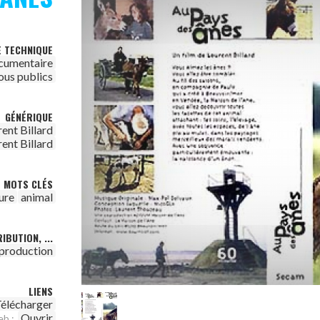
E TECHNIQUE
cumentaire
ous publics
GÉNÉRIQUE
ent Billard
ent Billard
MOTS CLÉS
ure
animal
IBUTION, ...
 production
LIENS
élécharger
Ouvrir
eb :