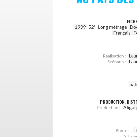
FICH
1999
52'
Long métrage
Do
Français
T
Laur
Réalisation :
Laur
Scénario :
nat
PRODUCTION, DISTR
Aligal
Production :
T
Photos :
Site w