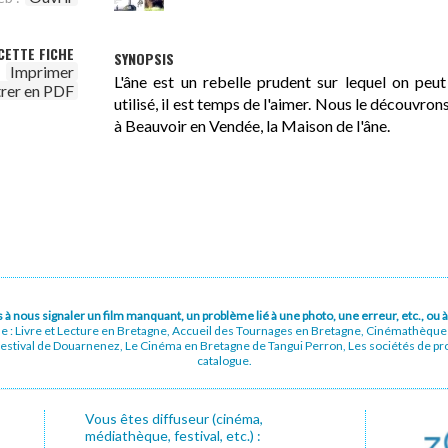
CETTE FICHE
SYNOPSIS
Imprimer
L'âne est un rebelle prudent sur lequel on pe
trer en PDF
utilisé, il est temps de l'aimer. Nous le découvron
à Beauvoir en Vendée, la Maison de l'âne.
pas à nous signaler un film manquant, un problème lié à une photo, une erreur, etc., o
ue : Livre et Lecture en Bretagne, Accueil des Tournages en Bretagne, Cinémathèqu
stival de Douarnenez, Le Cinéma en Bretagne de Tangui Perron, Les sociétés de prod
catalogue.
Vous êtes diffuseur (cinéma,
médiathèque, festival, etc.) :