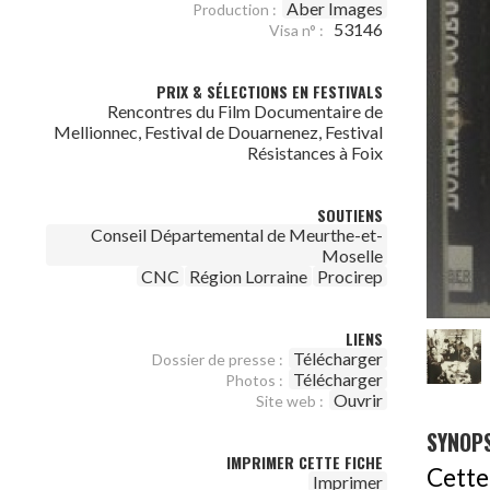
Aber Images
Production :
53146
Visa n° :
PRIX & SÉLECTIONS EN FESTIVALS
Rencontres du Film Documentaire de
Mellionnec, Festival de Douarnenez, Festival
Résistances à Foix
SOUTIENS
Conseil Départemental de Meurthe-et-
Moselle
CNC
Région Lorraine
Procirep
LIENS
Télécharger
Dossier de presse :
Télécharger
Photos :
Ouvrir
Site web :
SYNOPS
IMPRIMER CETTE FICHE
Cette 
Imprimer