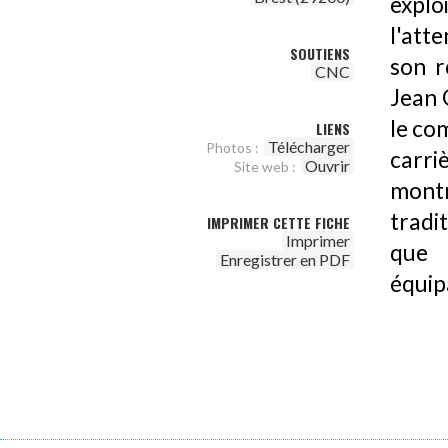
explo
l'att
SOUTIENS
son r
CNC
Jean 
le co
LIENS
Télécharger
Photos :
carri
Ouvrir
Site web :
mont
tradi
IMPRIMER CETTE FICHE
Imprimer
que 
Enregistrer en PDF
équip