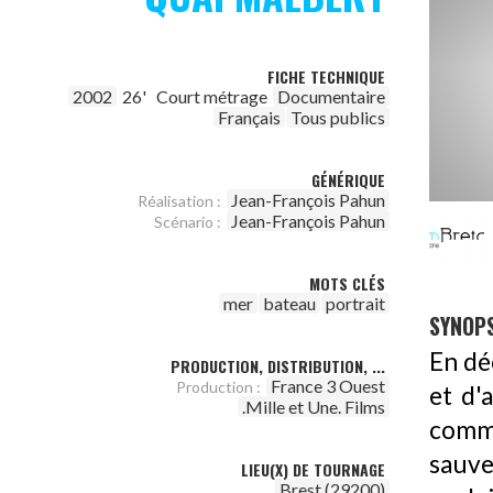
FICHE TECHNIQUE
2002
26'
Court métrage
Documentaire
Français
Tous publics
GÉNÉRIQUE
Jean-François Pahun
Réalisation :
Jean-François Pahun
Scénario :
MOTS CLÉS
mer
bateau
portrait
SYNOPS
En dé
PRODUCTION, DISTRIBUTION, ...
France 3 Ouest
Production :
et d'a
.Mille et Une. Films
comma
sauve
LIEU(X) DE TOURNAGE
Brest (29200)