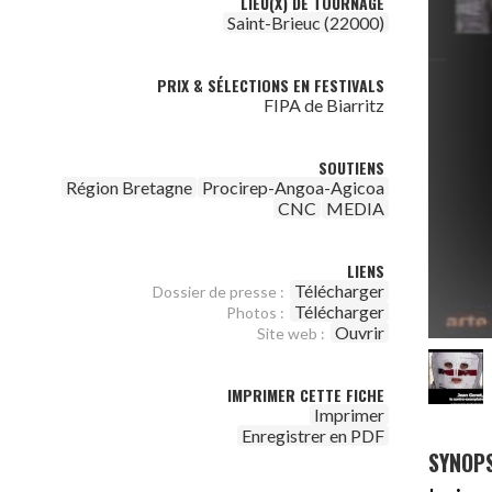
LIEU(X) DE TOURNAGE
Saint-Brieuc (22000)
PRIX & SÉLECTIONS EN FESTIVALS
FIPA de Biarritz
SOUTIENS
Région Bretagne
Procirep-Angoa-Agicoa
CNC
MEDIA
LIENS
Télécharger
Dossier de presse :
Télécharger
Photos :
Ouvrir
Site web :
IMPRIMER CETTE FICHE
Imprimer
Enregistrer en PDF
SYNOPS