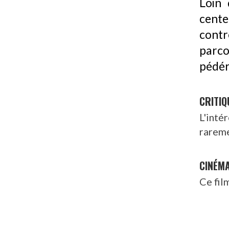
Loin 
cente
contr
parco
pédér
CRITIQ
L'inté
rareme
CINÉM
Ce fil