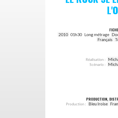
L'
FICH
2010
01h30
Long métrage
Do
Français
T
Micha
Réalisation :
Micha
Scénario :
PRODUCTION, DISTR
Bleu Iroise
Fran
Production :