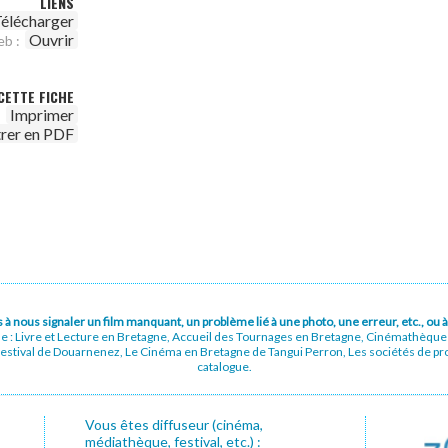
LIENS
élécharger
Ouvrir
eb :
CETTE FICHE
Imprimer
trer en PDF
pas à nous signaler un film manquant, un problème lié à une photo, une erreur, etc., o
ue : Livre et Lecture en Bretagne, Accueil des Tournages en Bretagne, Cinémathèqu
stival de Douarnenez, Le Cinéma en Bretagne de Tangui Perron, Les sociétés de prod
catalogue.
Vous êtes diffuseur (cinéma,
médiathèque, festival, etc.) :