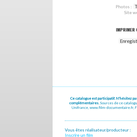
T
Photos :
Site w
IMPRIMER 
Enregis
Ce catalogue est participatif. N'hésitez 
complémentaires.
Sources de ce catalog
Unifrance, www.film-documentaire.fr, Fe
Vous êtes réalisateur/producteur :
Inscrire un film