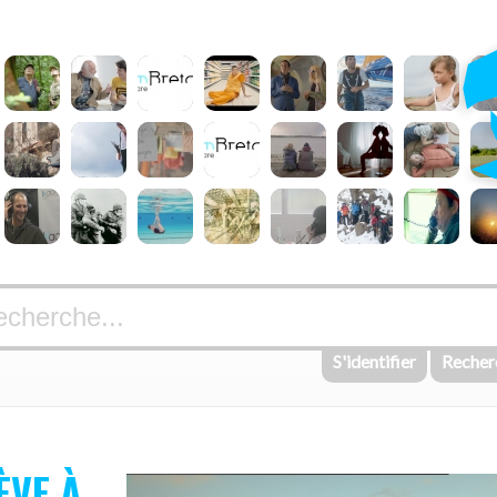
S'identifier
Recher
ÈVE À