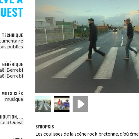
OUEST
E TECHNIQUE
cumentaire
ous publics
GÉNÉRIQUE
ël Berrebi
ël Berrebi
MOTS CLÉS
musique
IBUTION, ...
ce 3 Ouest
SYNOPSIS
Les coulisses de la scène rock bretonne, d'où ém