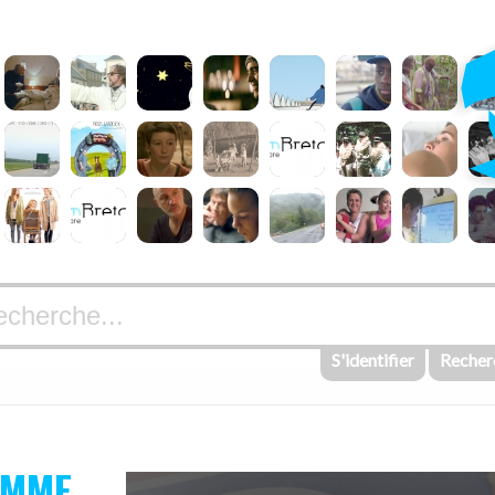
S'identifier
Recher
AMME,