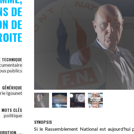
NS DE
ON DE
ROITE
E TECHNIQUE
cumentaire
ous publics
GÉNÉRIQUE
rie Igounet
MOTS CLÉS
politique
SYNOPSIS
Si le Rassemblement National est aujourd'hui
IBUTION, ...