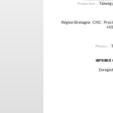
Talweg 
Production :
Région Bretagne
CNC
Proc
HI
T
Photos :
IMPRIMER 
Enregis