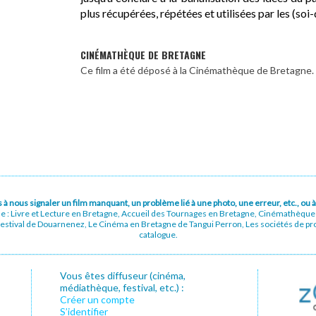
plus récupérées, répétées et utilisées par les (so
CINÉMATHÈQUE DE BRETAGNE
Ce film a été déposé à la Cinémathèque de Bretagne.
pas à nous signaler un film manquant, un problème lié à une photo, une erreur, etc., o
ue : Livre et Lecture en Bretagne, Accueil des Tournages en Bretagne, Cinémathèqu
stival de Douarnenez, Le Cinéma en Bretagne de Tangui Perron, Les sociétés de prod
catalogue.
Vous êtes diffuseur (cinéma,
médiathèque, festival, etc.) :
Créer un compte
S’identifier