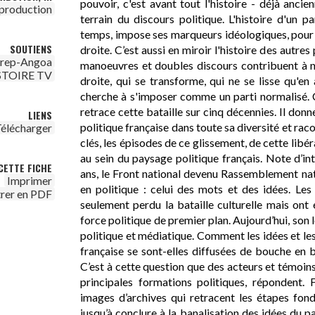
pouvoir, c'est avant tout l'histoire - déjà anci
production
terrain du discours politique. L'histoire d'un pa
temps, impose ses marqueurs idéologiques, pour b
SOUTIENS
droite. C’est aussi en miroir l'histoire des autres 
irep-Angoa
manoeuvres et doubles discours contribuent à n
STOIRE TV
droite, qui se transforme, qui ne se lisse qu'
cherche à s'imposer comme un parti normalisé. Ce
retrace cette bataille sur cinq décennies. Il donn
LIENS
politique française dans toute sa diversité et ra
élécharger
clés, les épisodes de ce glissement, de cette libé
au sein du paysage politique français. Note d’int
CETTE FICHE
ans, le Front national devenu Rassemblement na
Imprimer
en politique : celui des mots et des idées. Les 
trer en PDF
seulement perdu la bataille culturelle mais o
force politique de premier plan. Aujourd’hui, son l
politique et médiatique. Comment les idées et le
française se sont-elles diffusées de bouche en 
C’est à cette question que des acteurs et témoins
principales formations politiques, répondent. 
images d’archives qui retracent les étapes fon
jusqu’à conclure à la banalisation des idées du pa