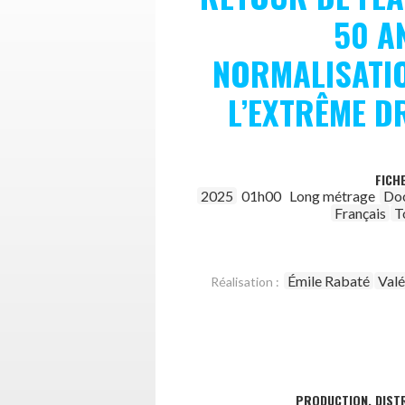
50 A
NORMALISATI
L’EXTRÊME D
FICH
2025
01h00
Long métrage
Do
Français
T
Émile Rabaté
Valé
Réalisation :
PRODUCTION, DISTR