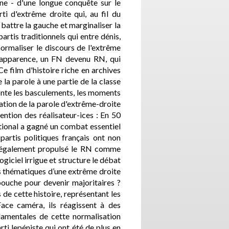
enne - d'une longue conquête sur le
rti d'extrême droite qui, au fil du
attre la gauche et marginaliser la
partis traditionnels qui entre dénis,
ormaliser le discours de l'extrême
en apparence, un FN devenu RN, qui
 film d'histoire riche en archives
e la parole à une partie de la classe
conte les basculements, les moments
ration de la parole d'extrême-droite
ention des réalisateur-ices : En 50
tional a gagné un combat essentiel
partis politiques français ont non
nt également propulsé le RN comme
ogiciel irrigue et structure le débat
s thématiques d’une extrême droite
bouche pour devenir majoritaires ?
 de cette histoire, représentant les
Face caméra, ils réagissent à des
damentales de cette normalisation
rti lepéniste qui ont été de plus en