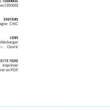
DE TOURNAGE
es (35000)
SOUTIENS
agne
CNC
LIENS
élécharger
Ouvrir
eb :
CETTE FICHE
Imprimer
trer en PDF