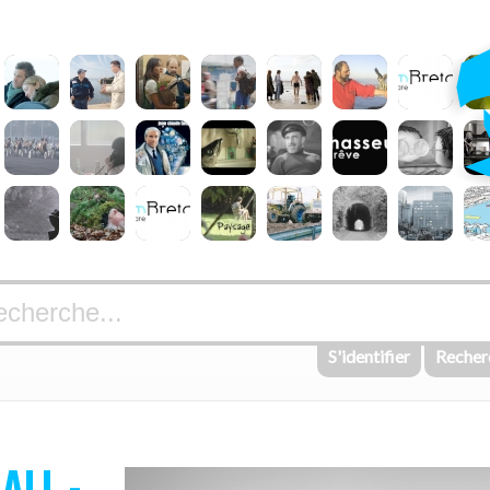
S'identifier
Recher
ALL -