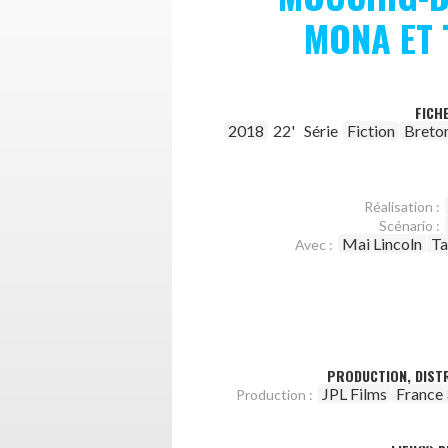
MONA ET
FICH
2018
22'
Série
Fiction
Breto
Réalisation :
Scénario :
Mai Lincoln
Ta
Avec :
PRODUCTION, DISTR
JPL Films
France 
Production :