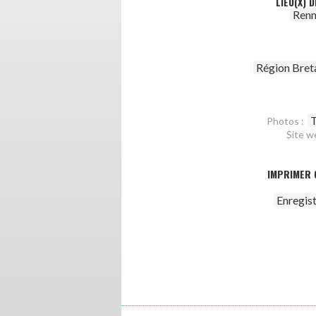
LIEU(X) 
Renn
Région Bret
T
Photos :
Site w
IMPRIMER 
Enregis