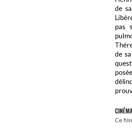
de sa
Libér
pas s
pulmo
Thére
de sa
quest
posé
délin
prouve
CINÉM
Ce fil