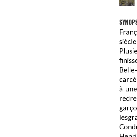
SYNOPS
Franç
siècl
Plusi
finis
Bell
carcér
à une
redre
garço
lesgr
Condu
Henri