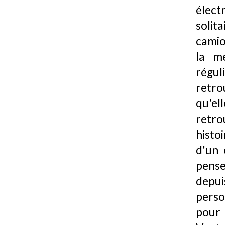
élect
solit
camio
la m
régu
retro
qu'el
retro
histo
d'un 
pense
depui
perso
pour 