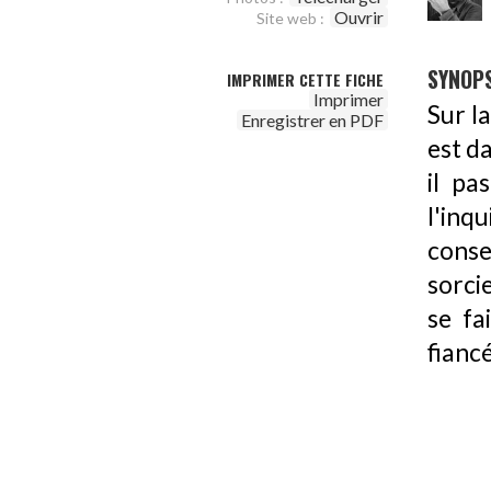
Ouvrir
Site web :
SYNOPS
IMPRIMER CETTE FICHE
Imprimer
Sur l
Enregistrer en PDF
est da
il pa
l'inqu
consei
sorci
se fa
fianc