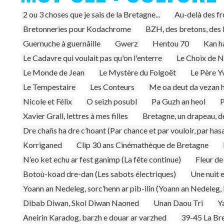
2 ou 3 choses que je sais de la Bretagne...
Au-delà des fro
Bretonneries pour Kodachrome
BZH, des bretons, des
Guernuche à guernâille
Gwerz
Hentou 70
Kan h
Le Cadavre qui voulait pas qu'on l'enterre
Le Choix de N
Le Monde de Jean
Le Mystère du Folgoët
Le Père Y
Le Tempestaire
Les Conteurs
Me oa deut da vezan h
Nicole et Félix
O seizh posubl
Pa Guzh an heol
P
Xavier Grall, lettres à mes filles
Bretagne, un drapeau, d
Dre chañs ha dre c’hoant (Par chance et par vouloir, par hasa
Korriganed
Clip 30 ans Cinémathèque de Bretagne
N’eo ket echu ar fest ganimp (La fête continue)
Fleur de
Botoù-koad dre-dan (Les sabots électriques)
Une nuit 
Yoann an Nedeleg, sorc’henn ar pib-ilin (Yoann an Nedeleg, 
Dibab Diwan, Skol Diwan Naoned
Unan Daou Tri
Y
Aneirin Karadog, barzh e douar ar varzhed
39-45 La Bre