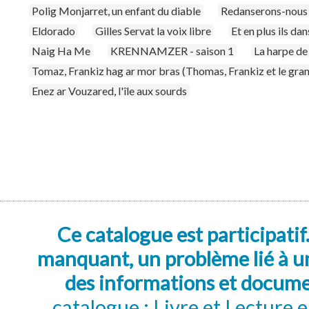
Polig Monjarret, un enfant du diable
Redanserons-nous 
Eldorado
Gilles Servat la voix libre
Et en plus ils da
Naig Ha Me
KRENNAMZER - saison 1
La harpe de
Tomaz, Frankiz hag ar mor bras (Thomas, Frankiz et le gran
Enez ar Vouzared, l'île aux sourds
Ce catalogue est participatif
manquant, un problème lié à un
des informations et docum
catalogue : Livre et Lecture