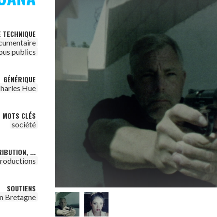
E TECHNIQUE
cumentaire
ous publics
GÉNÉRIQUE
harles Hue
MOTS CLÉS
société
IBUTION, ...
productions
SOUTIENS
n Bretagne