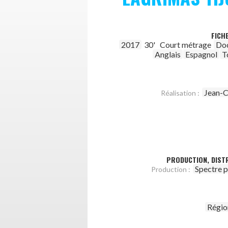
FICH
2017
30'
Court métrage
Do
Anglais
Espagnol
T
Jean-C
Réalisation :
PRODUCTION, DISTR
Spectre 
Production :
Régio