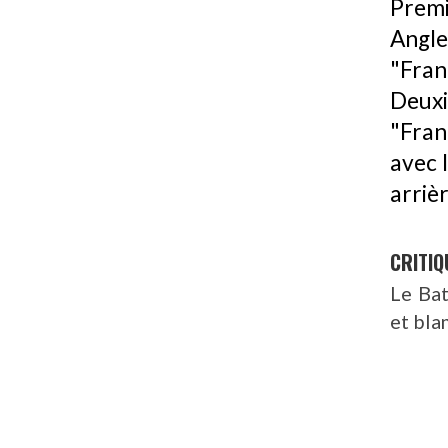
Prem
Angl
"Fra
Deux
"Fran
avec l
arriè
CRITIQ
Le Bat
et bla