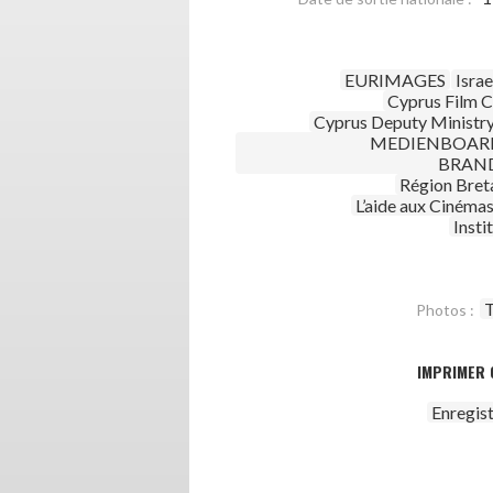
EURIMAGES
Israe
Cyprus Film 
Cyprus Deputy Ministry
MEDIENBOARD
BRAN
Région Bret
L’aide aux Ciném
Insti
T
Photos :
IMPRIMER 
Enregis