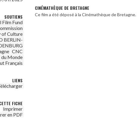
CINÉMATHÈQUE DE BRETAGNE
Ce film a été déposé à la Cinémathèque de Bretagne.
SOUTIENS
l Film Fund
Commission
 of Culture
 BERLIN-
DENBURG
agne
CNC
as du Monde
tut Français
LIENS
élécharger
CETTE FICHE
Imprimer
trer en PDF