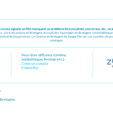
pas à nous signaler un film manquant, un problème lié à une photo, une erreur, etc., o
ue : Livre et Lecture en Bretagne, Accueil des Tournages en Bretagne, Cinémathèqu
stival de Douarnenez, Le Cinéma en Bretagne de Tangui Perron, Les sociétés de prod
catalogue.
Vous êtes diffuseur (cinéma,
médiathèque, festival, etc.) :
Créer un compte
S’identifier
e
 Bretagne.