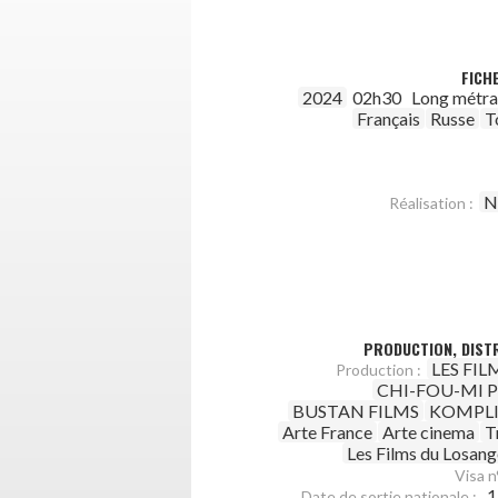
FICH
2024
02h30
Long métr
Français
Russe
T
N
Réalisation :
PRODUCTION, DISTR
LES FIL
Production :
CHI-FOU-MI Pr
BUSTAN FILMS
KOMPLI
Arte France
Arte cinema
T
Les Films du Losang
Visa n°
1
Date de sortie nationale :