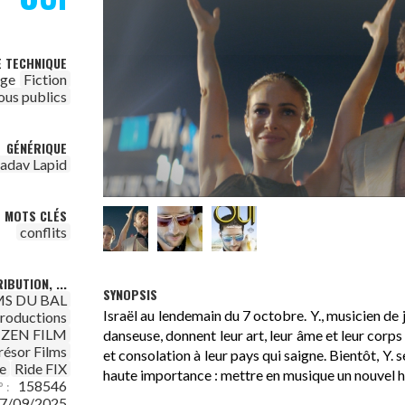
E TECHNIQUE
age
Fiction
ous publics
GÉNÉRIQUE
adav Lapid
MOTS CLÉS
conflits
IBUTION, ...
SYNOPSIS
MS DU BAL
Israël au lendemain du 7 octobre. Y., musicien de
oductions
ZEN FILM
danseuse, donnent leur art, leur âme et leur corps
résor Films
et consolation à leur pays qui saigne. Bientôt, Y. s
e
Ride FIX
haute importance : mettre en musique un nouvel 
158546
 :
7/09/2025