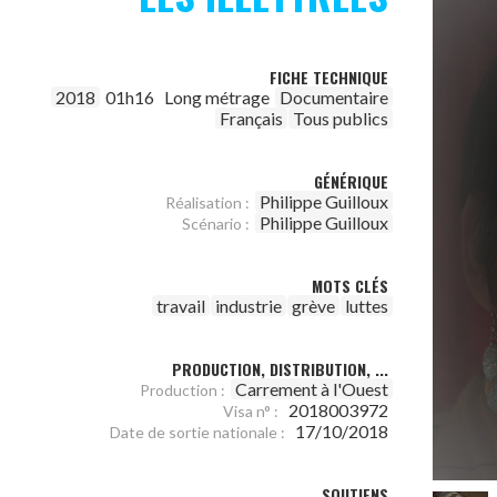
FICHE TECHNIQUE
2018
01h16
Long métrage
Documentaire
Français
Tous publics
GÉNÉRIQUE
Philippe Guilloux
Réalisation :
Philippe Guilloux
Scénario :
MOTS CLÉS
travail
industrie
grève
luttes
PRODUCTION, DISTRIBUTION, ...
Carrement à l'Ouest
Production :
2018003972
Visa n° :
17/10/2018
Date de sortie nationale :
SOUTIENS