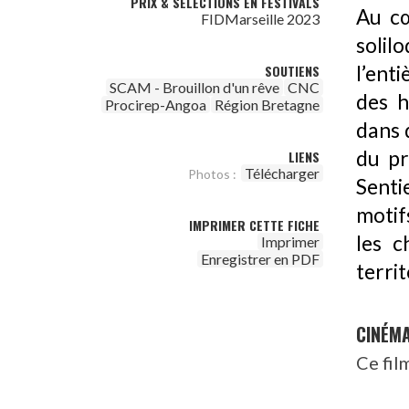
PRIX & SÉLECTIONS EN FESTIVALS
Au cœ
FIDMarseille 2023
solil
l’enti
SOUTIENS
SCAM - Brouillon d'un rêve
CNC
des h
Procirep-Angoa
Région Bretagne
dans 
du pr
LIENS
Télécharger
Photos :
Senti
motifs
IMPRIMER CETTE FICHE
les c
Imprimer
Enregistrer en PDF
territ
CINÉM
Ce fil