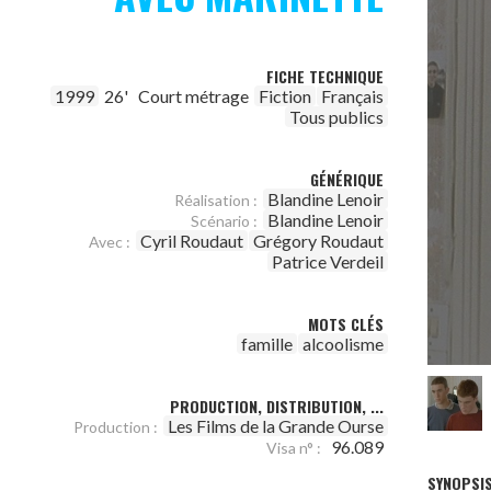
FICHE TECHNIQUE
1999
26'
Court métrage
Fiction
Français
Tous publics
GÉNÉRIQUE
Blandine Lenoir
Réalisation :
Blandine Lenoir
Scénario :
Cyril Roudaut
Grégory Roudaut
Avec :
Patrice Verdeil
MOTS CLÉS
famille
alcoolisme
PRODUCTION, DISTRIBUTION, ...
Les Films de la Grande Ourse
Production :
96.089
Visa n° :
SYNOPSI