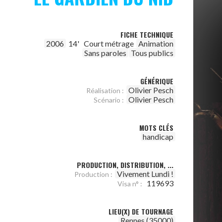
FICHE TECHNIQUE
2006
14'
Court métrage
Animation
Sans paroles
Tous publics
GÉNÉRIQUE
Olivier Pesch
Réalisation :
Olivier Pesch
Scénario :
MOTS CLÉS
handicap
PRODUCTION, DISTRIBUTION, ...
Vivement Lundi !
Production :
119693
Visa n° :
LIEU(X) DE TOURNAGE
Rennes (35000)