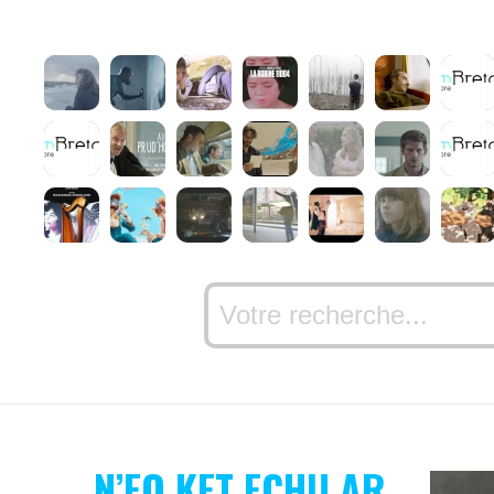
N’EO KET ECHU AR