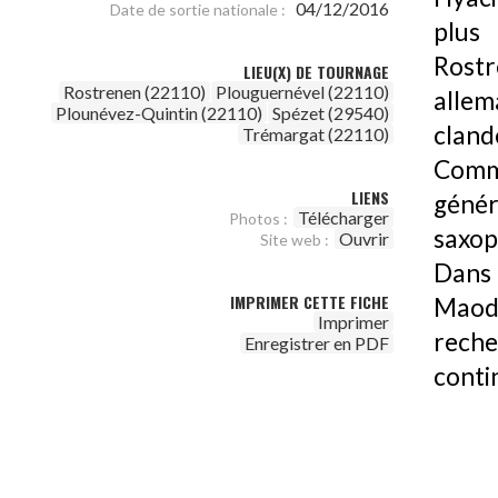
04/12/2016
Date de sortie nationale :
plus
Rostr
LIEU(X) DE TOURNAGE
Rostrenen (22110)
Plouguernével (22110)
allem
Plounévez-Quintin (22110)
Spézet (29540)
clande
Trémargat (22110)
Comm
LIENS
génér
Télécharger
Photos :
saxop
Ouvrir
Site web :
Dans 
IMPRIMER CETTE FICHE
Maode
Imprimer
reche
Enregistrer en PDF
conti