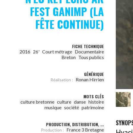
FEST GANIMP (LA
FÊTE CONTINUE)
FICHE TECHNIQUE
2016
26'
Court métrage
Documentaire
Breton
Tous publics
GÉNÉRIQUE
Ronan Hirrien
Réalisation :
MOTS CLÉS
culture bretonne
culture
danse
histoire
musique
société
patrimoine
SYNOPS
PRODUCTION, DISTRIBUTION, ...
France 3 Bretagne
Production :
Hyaci