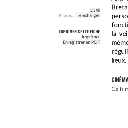
Bret
LIENS
perso
Télécharger
Photos :
fonct
IMPRIMER CETTE FICHE
la ve
Imprimer
mémoi
Enregistrer en PDF
régul
lieux.
CINÉM
Ce fil