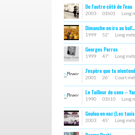
De l'autre côté de l'eau
2003
01h01
Long 
Dimanche on ira au bal!
1999
52'
Long mét
Georges Perros
1999
47'
Long mét
J'espère que tu m'enten
2001
26'
Court mé
Le Tailleur de sons – Y
1990
01h10
Long 
Goulou en noz (Les taxi
2003
45'
Long mét