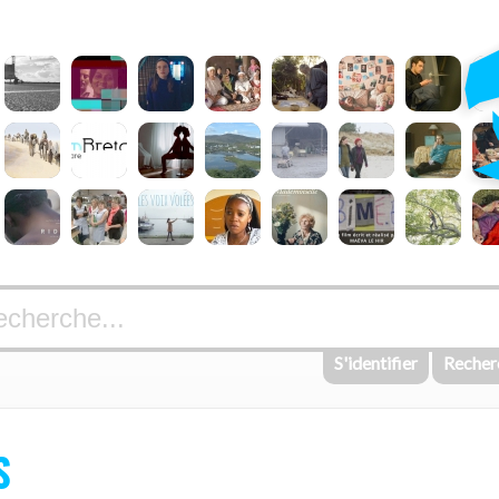
S'identifier
Recher
S