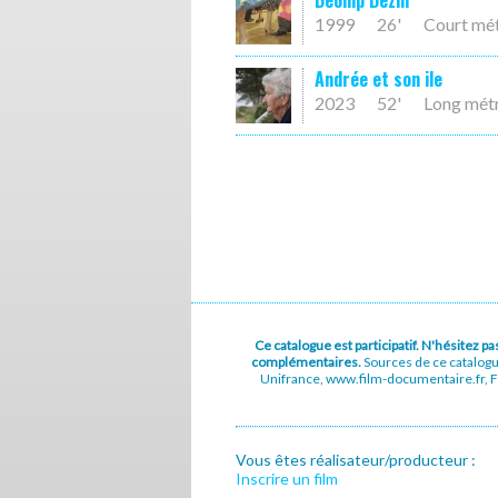
Deomp Dezhi
1999
26'
Court mé
Andrée et son ile
2023
52'
Long mét
Ce catalogue est participatif. N'hésitez 
complémentaires.
Sources de ce catalog
Unifrance, www.film-documentaire.fr, Fe
Vous êtes réalisateur/producteur :
Inscrire un film