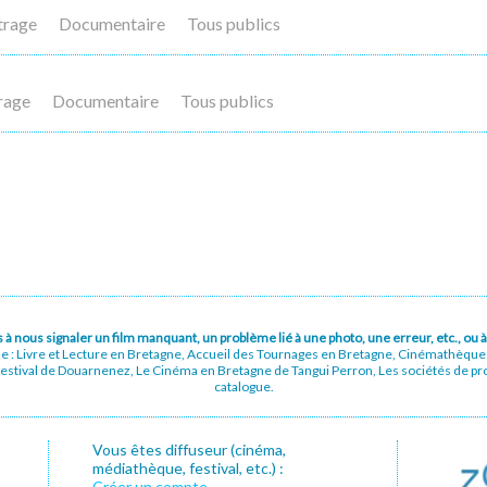
trage
Documentaire
Tous publics
rage
Documentaire
Tous publics
pas à nous signaler un film manquant, un problème lié à une photo, une erreur, etc., o
ue : Livre et Lecture en Bretagne, Accueil des Tournages en Bretagne, Cinémathèqu
stival de Douarnenez, Le Cinéma en Bretagne de Tangui Perron, Les sociétés de prod
catalogue.
Vous êtes diffuseur (cinéma,
médiathèque, festival, etc.) :
Créer un compte