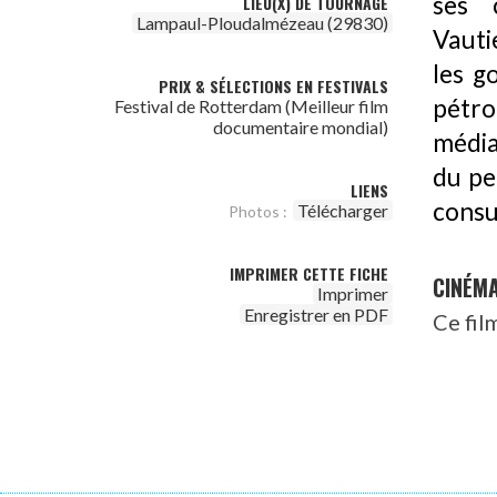
ses 
LIEU(X) DE TOURNAGE
Lampaul-Ploudalmézeau (29830)
Vauti
les g
PRIX & SÉLECTIONS EN FESTIVALS
pétro
Festival de Rotterdam (Meilleur film
documentaire mondial)
médias
du pe
LIENS
consu
Télécharger
Photos :
IMPRIMER CETTE FICHE
CINÉM
Imprimer
Enregistrer en PDF
Ce fil