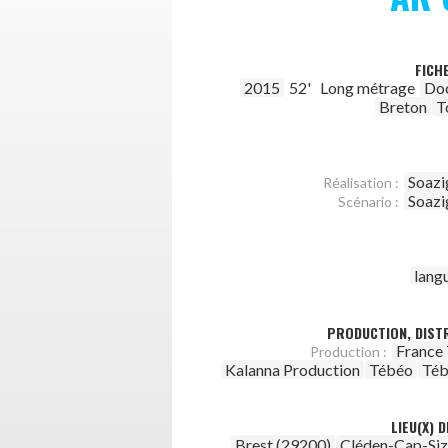
FICH
2015
52'
Long métrage
Do
Breton
T
Soazi
Réalisation :
Soazi
Scénario :
lang
PRODUCTION, DISTR
France 
Production :
Kalanna Production
Tébéo
Téb
LIEU(X) 
Brest (29200)
Cléden-Cap-Siz