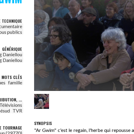
E TECHNIQUE
cumentaire
ous publics
GÉNÉRIQUE
g Daniellou
g Daniellou
MOTS CLÉS
ues
famille
IBUTION, ...
Télévisions
ésud
TVR
SYNOPSIS
DE TOURNAGE
"Ar Gwim" c'est le regain, l'herbe qui repousse 
un (29770)