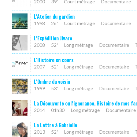
2000
39'
Court métrage
Documentaire
L'Atelier du gardien
1998
26'
Court métrage
Documentaire
L'Expédition Jivaro
2008
52'
Long métrage
Documentaire
L'Histoire en cours
2007
52'
Long métrage
Documentaire
L'Ombre du voisin
1999
53'
Long métrage
Documentaire
La Découverte ou l'ignorance, Histoire de mes f
2014
01h30
Long métrage
Documentaire
La Lettre à Gabrielle
2013
52'
Long métrage
Documentaire