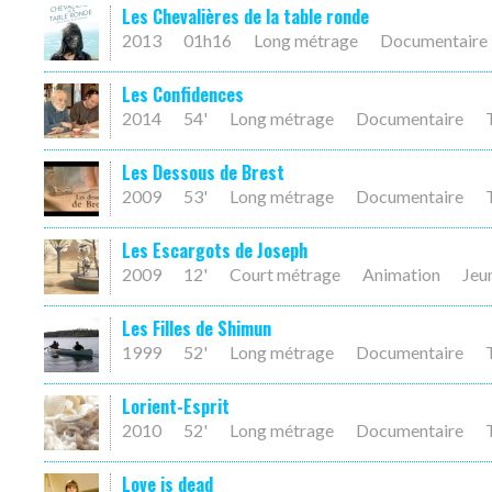
Les Chevalières de la table ronde
2013
01h16
Long métrage
Documentaire
Les Confidences
2014
54'
Long métrage
Documentaire
Les Dessous de Brest
2009
53'
Long métrage
Documentaire
Les Escargots de Joseph
2009
12'
Court métrage
Animation
Jeu
Les Filles de Shimun
1999
52'
Long métrage
Documentaire
Lorient-Esprit
2010
52'
Long métrage
Documentaire
Love is dead