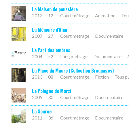
La Maison de poussière
2013
12'
Court métrage
Animation
Tou
La Mémoire d'Alan
2007
27'
Court métrage
Documentaire
La Part des ombres
2004
52'
Long métrage
Documentaire
La Place du Maure (Collection Braquages)
2013
08'
Court métrage
Fiction
Tous p
La Pologne de Marzi
2009
30'
Court métrage
Documentaire
La Source
2011
36'
Court métrage
Documentaire