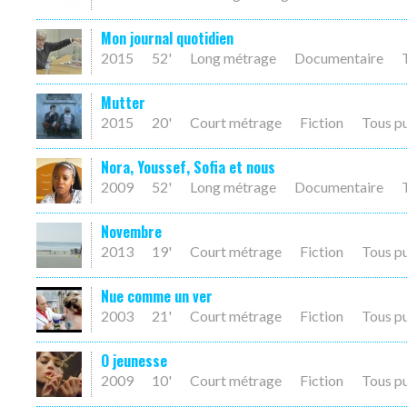
Mon journal quotidien
2015
52'
Long métrage
Documentaire
Mutter
2015
20'
Court métrage
Fiction
Tous p
Nora, Youssef, Sofia et nous
2009
52'
Long métrage
Documentaire
Novembre
2013
19'
Court métrage
Fiction
Tous p
Nue comme un ver
2003
21'
Court métrage
Fiction
Tous p
O jeunesse
2009
10'
Court métrage
Fiction
Tous p