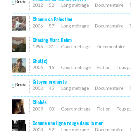
2012
52'
Long métrage
Documentaire
Chacun sa Palestine
2006
57'
Long métrage
Documentaire
Chasing Marc Behm
1996
31'
Court métrage
Documentaire
Chut(e)
2006
16'
Court métrage
Fiction
Tous p
Citoyen eremiste
2000
45'
Long métrage
Documentaire
Clichés
2009
08'
Court métrage
Fiction
Tous p
Comme une ligne rouge dans la mer
2008
52'
Long métrage
Documentaire