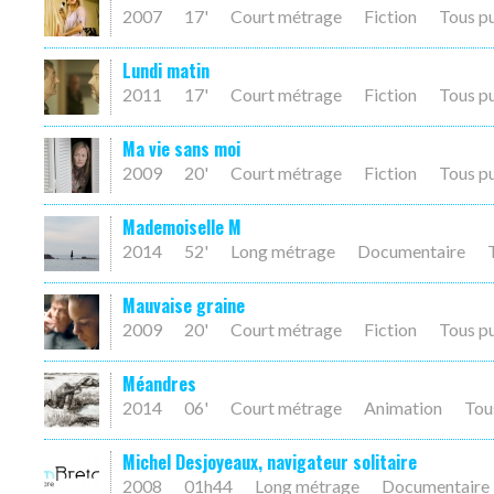
2007
17'
Court métrage
Fiction
Tous p
Lundi matin
2011
17'
Court métrage
Fiction
Tous p
Ma vie sans moi
2009
20'
Court métrage
Fiction
Tous p
Mademoiselle M
2014
52'
Long métrage
Documentaire
Mauvaise graine
2009
20'
Court métrage
Fiction
Tous p
Méandres
2014
06'
Court métrage
Animation
Tou
Michel Desjoyeaux, navigateur solitaire
2008
01h44
Long métrage
Documentaire