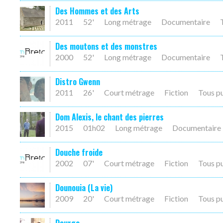
Des Hommes et des Arts
2011
52'
Long métrage
Documentaire
Des moutons et des monstres
2000
52'
Long métrage
Documentaire
Distro Gwenn
2011
26'
Court métrage
Fiction
Tous p
Dom Alexis, le chant des pierres
2015
01h02
Long métrage
Documentaire
Douche froide
2002
07'
Court métrage
Fiction
Tous p
Dounouia (La vie)
2009
20'
Court métrage
Fiction
Tous p