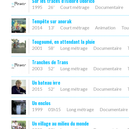
Sur les traces d'Isidore Odorico
1995
26'
Court métrage
Documentaire
Tempête sur anorak
2014
13'
Court métrage
Animation
Tou
Tougoumé, en attendant la pluie
2001
58'
Long métrage
Documentaire
Tranches de Trans
2003
52'
Long métrage
Documentaire
Un bateau ivre
2015
52'
Long métrage
Documentaire
Un enclos
1999
01h15
Long métrage
Documentaire
Un village au milieu du monde