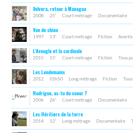
Volvera, retour à Managua
2008
25'
Court métrage
Documentaire
Vue de chien
1997
13'
Court métrage
Fiction
Averti
L'Aveugle et la cardinale
2015
15'
Court métrage
Fiction
Tous p
Les Lendemains
2012
01h50
Long métrage
Fiction
Tous
Rodrigue, as-tu du coeur ?
2006
26'
Court métrage
Documentaire
Les Héritiers de la terre
2014
52'
Long métrage
Documentaire