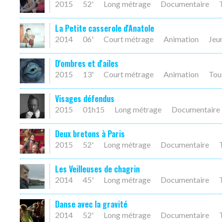
2015
52'
Long métrage
Documentaire
La Petite casserole d'Anatole
2014
06'
Court métrage
Animation
Jeu
D'ombres et d'ailes
2015
13'
Court métrage
Animation
Tou
Visages défendus
2015
01h15
Long métrage
Documentaire
Deux bretons à Paris
2015
52'
Long métrage
Documentaire
Les Veilleuses de chagrin
2014
45'
Long métrage
Documentaire
Danse avec la gravité
2014
52'
Long métrage
Documentaire