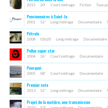
2015
20'
Court métrage
Fiction
Tous p
Pensionnaires à Saint-Jo
2001
52'
Long métrage
Documentaire
Pétrole
2008
01h20
Long métrage
Documentaire
Pollux super star
2004
26'
Court métrage
Documentaire
Pourquoi
2005
08'
Court métrage
Documentaire
Premier vote
2013
52'
Long métrage
Documentaire
Projet de la matière, une transmission
2010
53'
Long métrage
Documentaire