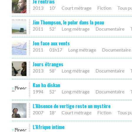
Je rentrais
2013
10'
Court métrage
Fiction
Tous p
Jim Thompson, le polar dans la peau
2011
52'
Long métrage
Documentaire
Jon face aux vents
2011
01h17
Long métrage
Documentaire
Jours étranges
2013
58'
Long métrage
Documentaire
Kan ha diskan
1994
52'
Long métrage
Documentaire
L'Absence de vertige reste un mystère
2007
18'
Court métrage
Fiction
Tous p
L'Afrique intime