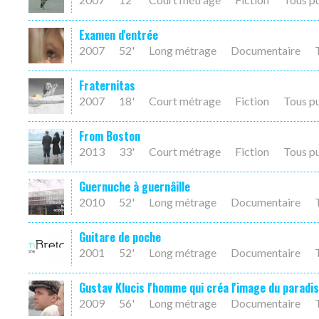
Examen d'entrée
2007
52'
Long métrage
Documentaire
Fraternitas
2007
18'
Court métrage
Fiction
Tous p
From Boston
2013
33'
Court métrage
Fiction
Tous p
Guernuche à guernâille
2010
52'
Long métrage
Documentaire
Guitare de poche
2001
52'
Long métrage
Documentaire
Gustav Klucis l'homme qui créa l'image du paradis
2009
56'
Long métrage
Documentaire