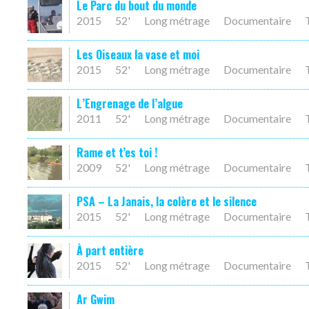
Le Parc du bout du monde
2015
52'
Long métrage
Documentaire
Les Oiseaux la vase et moi
2015
52'
Long métrage
Documentaire
L’Engrenage de l’algue
2011
52'
Long métrage
Documentaire
Rame et t’es toi !
2009
52'
Long métrage
Documentaire
PSA – La Janais, la colère et le silence
2015
52'
Long métrage
Documentaire
À part entière
2015
52'
Long métrage
Documentaire
Ar Gwim