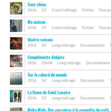
Sans chien.
2016
22'
Court métrage
Fiction
Tous p
Ma maison
2016
19'
Court métrage
Fiction
Tous p
Quatre saisons
2016
50'
Long métrage
Documentaire
Compléments d'objets
2016
01h04
Long métrage
Documentaire
Sur le rebord du monde
2016
56'
Long métrage
Documentaire
La Dame de Saint Lunaire
2016
52'
Long métrage
Documentaire
Moka-Malo, Des corsaires à la conquête du café