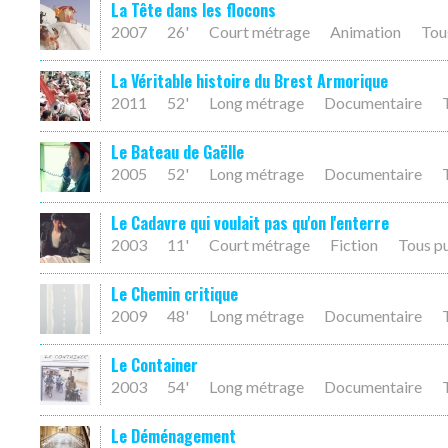
La Tête dans les flocons
2007
26'
Court métrage
Animation
Tou
La Véritable histoire du Brest Armorique
2011
52'
Long métrage
Documentaire
Le Bateau de Gaëlle
2005
52'
Long métrage
Documentaire
Le Cadavre qui voulait pas qu'on l'enterre
2003
11'
Court métrage
Fiction
Tous p
Le Chemin critique
2009
48'
Long métrage
Documentaire
Le Container
2003
54'
Long métrage
Documentaire
Le Déménagement