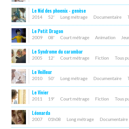
Le Nid des phoenix - genèse
2014
52'
Long métrage
Documentaire
Le Petit Dragon
2009
08'
Court métrage
Animation
Jeu
Le Syndrome du carambar
2005
12'
Court métrage
Fiction
Tous p
Le Veilleur
2010
50'
Long métrage
Documentaire
Le Vivier
2011
19'
Court métrage
Fiction
Tous p
Léonarda
2007
01h08
Long métrage
Documentaire