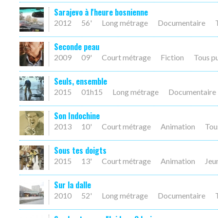
Sarajevo à l'heure bosnienne
2012
56'
Long métrage
Documentaire
Seconde peau
2009
09'
Court métrage
Fiction
Tous p
Seuls, ensemble
2015
01h15
Long métrage
Documentaire
Son Indochine
2013
10'
Court métrage
Animation
Tou
Sous tes doigts
2015
13'
Court métrage
Animation
Jeu
Sur la dalle
2010
52'
Long métrage
Documentaire