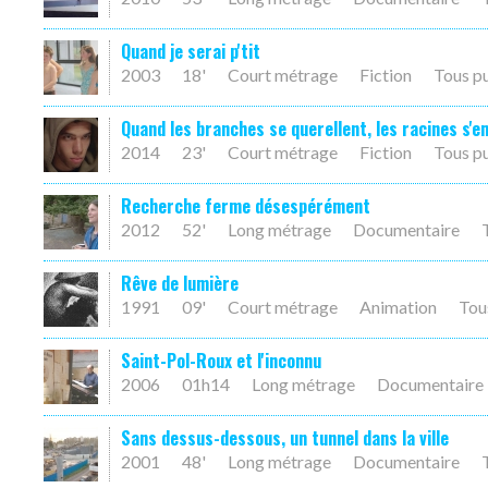
Quand je serai p'tit
2003
18'
Court métrage
Fiction
Tous p
Quand les branches se querellent, les racines s'
2014
23'
Court métrage
Fiction
Tous p
Recherche ferme désespérément
2012
52'
Long métrage
Documentaire
Rêve de lumière
1991
09'
Court métrage
Animation
Tou
Saint-Pol-Roux et l'inconnu
2006
01h14
Long métrage
Documentaire
Sans dessus-dessous, un tunnel dans la ville
2001
48'
Long métrage
Documentaire