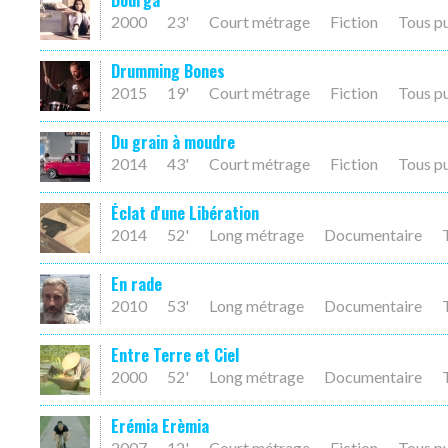
Dourga
2000
23'
Court métrage
Fiction
Tous p
Drumming Bones
2015
19'
Court métrage
Fiction
Tous p
Du grain à moudre
2014
43'
Court métrage
Fiction
Tous p
Éclat d'une Libération
2014
52'
Long métrage
Documentaire
En rade
2010
53'
Long métrage
Documentaire
Entre Terre et Ciel
2000
52'
Long métrage
Documentaire
Erémia Erèmia
2007
12'
Court métrage
Fiction
Tous p