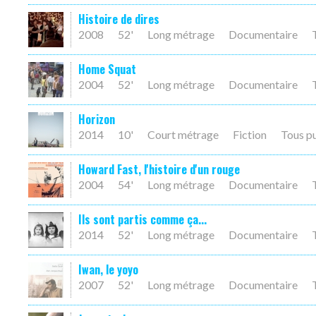
Histoire de dires
2008
52'
Long métrage
Documentaire
Home Squat
2004
52'
Long métrage
Documentaire
Horizon
2014
10'
Court métrage
Fiction
Tous p
Howard Fast, l'histoire d'un rouge
2004
54'
Long métrage
Documentaire
Ils sont partis comme ça...
2014
52'
Long métrage
Documentaire
Iwan, le yoyo
2007
52'
Long métrage
Documentaire