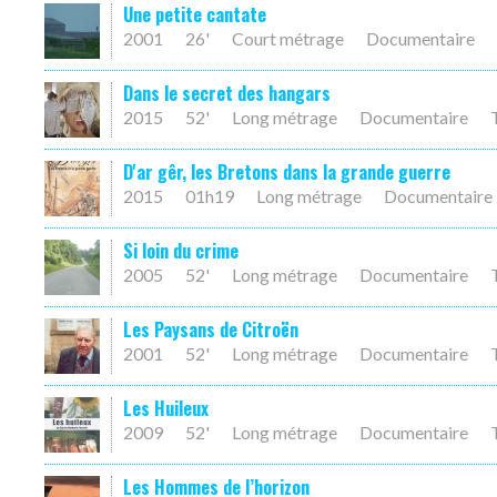
Une petite cantate
2001
26'
Court métrage
Documentaire
Dans le secret des hangars
2015
52'
Long métrage
Documentaire
D'ar gêr, les Bretons dans la grande guerre
2015
01h19
Long métrage
Documentaire
Si loin du crime
2005
52'
Long métrage
Documentaire
Les Paysans de Citroën
2001
52'
Long métrage
Documentaire
Les Huileux
2009
52'
Long métrage
Documentaire
Les Hommes de l’horizon