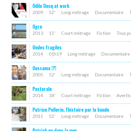
Odile Decq at work
2009
52'
Long métrage
Documentaire
Ogre
2013
15'
Court métrage
Fiction
Tous p
Ondes fragiles
2014
01h19
Long métrage
Documentaire
Oussama !?!
2005
52'
Long métrage
Documentaire
Pastorale
2014
18'
Court métrage
Fiction
Averti
Patrice Pellerin, l'histoire par la bande
2011
52'
Long métrage
Documentaire
Patrick nu dans la mer