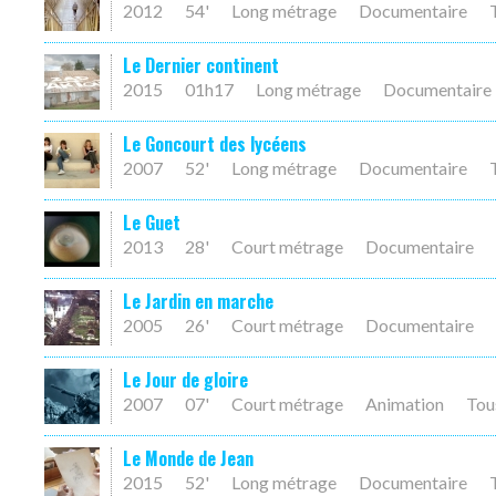
2012
54'
Long métrage
Documentaire
Le Dernier continent
2015
01h17
Long métrage
Documentaire
Le Goncourt des lycéens
2007
52'
Long métrage
Documentaire
Le Guet
2013
28'
Court métrage
Documentaire
Le Jardin en marche
2005
26'
Court métrage
Documentaire
Le Jour de gloire
2007
07'
Court métrage
Animation
Tou
Le Monde de Jean
2015
52'
Long métrage
Documentaire