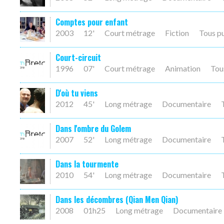
Comptes pour enfant
2003
12'
Court métrage
Fiction
Tous p
Court-circuit
1996
07'
Court métrage
Animation
Tou
D'où tu viens
2012
45'
Long métrage
Documentaire
Dans l'ombre du Golem
2007
52'
Long métrage
Documentaire
Dans la tourmente
2010
54'
Long métrage
Documentaire
Dans les décombres (Qian Men Qian)
2008
01h25
Long métrage
Documentaire