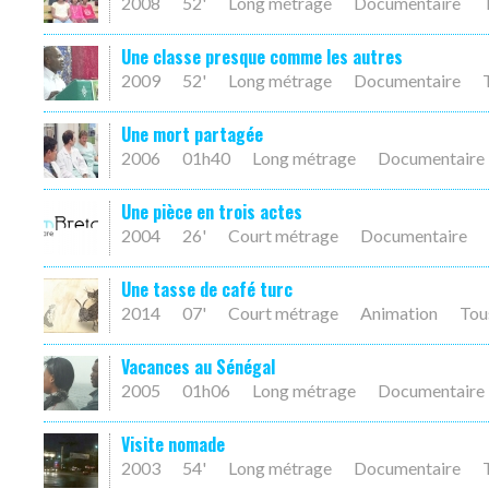
2008
52'
Long métrage
Documentaire
Une classe presque comme les autres
2009
52'
Long métrage
Documentaire
Une mort partagée
2006
01h40
Long métrage
Documentaire
Une pièce en trois actes
2004
26'
Court métrage
Documentaire
Une tasse de café turc
2014
07'
Court métrage
Animation
Tou
Vacances au Sénégal
2005
01h06
Long métrage
Documentaire
Visite nomade
2003
54'
Long métrage
Documentaire