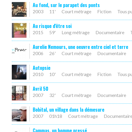
Au fond, sur le parapet des ponts
2003
11'
Court métrage
Fiction
Tous p
Au risque d'être soi
2015
59'
Long métrage
Documentaire
Aurelie Nemours, une oeuvre entre ciel et terre
2006
26'
Court métrage
Documentaire
Autopsie
2010
10'
Court métrage
Fiction
Tous p
Avril 50
2007
32'
Court métrage
Documentaire
Bobital, un village dans la démesure
2007
01h18
Court métrage
Documentair
Cammas, un homme pressé