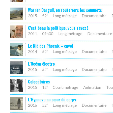
Warren Barguil, en route vers les sommets
2015
52'
Long métrage
Documentaire
C'est beau la politique, vous savez !
2011
01h00
Long métrage
Documentaire
Le Nid des Phoenix – envol
2014
52'
Long métrage
Documentaire
L'Océan électro
2015
52'
Long métrage
Documentaire
Colocataires
2015
12'
Court métrage
Animation
Tou
L’Hypnose au cœur du corps
2016
52'
Long métrage
Documentaire