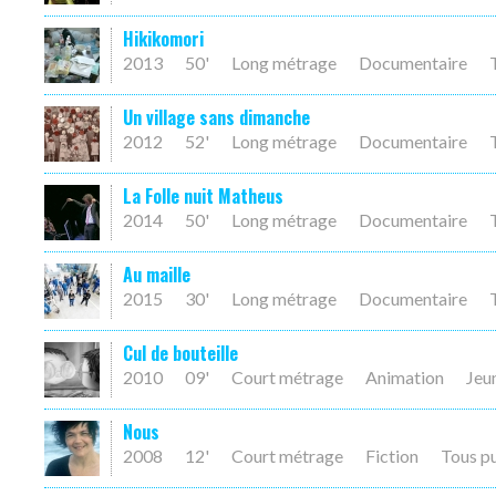
Hikikomori
2013
50'
Long métrage
Documentaire
Un village sans dimanche
2012
52'
Long métrage
Documentaire
La Folle nuit Matheus
2014
50'
Long métrage
Documentaire
Au maille
2015
30'
Long métrage
Documentaire
Cul de bouteille
2010
09'
Court métrage
Animation
Jeu
Nous
2008
12'
Court métrage
Fiction
Tous p