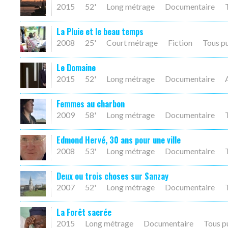
2015
52'
Long métrage
Documentaire
La Pluie et le beau temps
2008
25'
Court métrage
Fiction
Tous p
Le Domaine
2015
52'
Long métrage
Documentaire
Femmes au charbon
2009
58'
Long métrage
Documentaire
Edmond Hervé, 30 ans pour une ville
2008
53'
Long métrage
Documentaire
Deux ou trois choses sur Sanzay
2007
52'
Long métrage
Documentaire
La Forêt sacrée
2015
Long métrage
Documentaire
Tous p