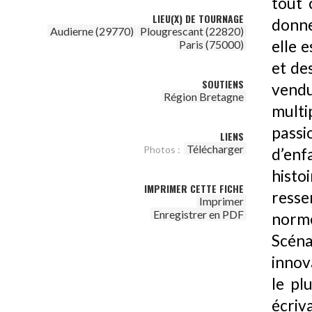
tout 
LIEU(X) DE TOURNAGE
donne
Audierne (29770)
Plougrescant (22820)
elle 
Paris (75000)
et de
SOUTIENS
vendu
Région Bretagne
multi
passi
LIENS
Télécharger
Photos :
d’enf
hist
IMPRIMER CETTE FICHE
resse
Imprimer
Enregistrer en PDF
norm
Scéna
innov
le pl
écriv