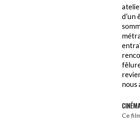
ateli
d’un 
somm
métra
entra
renco
fêlur
revie
nous 
CINÉM
Ce fil