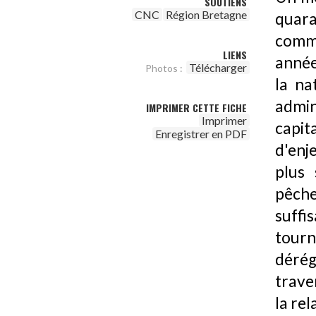
SOUTIENS
CNC
Région Bretagne
quara
comma
LIENS
année
Télécharger
Photos :
la na
admin
IMPRIMER CETTE FICHE
Imprimer
capit
Enregistrer en PDF
d'enje
plus 
pêche
suffi
tourn
dérég
trave
la rel