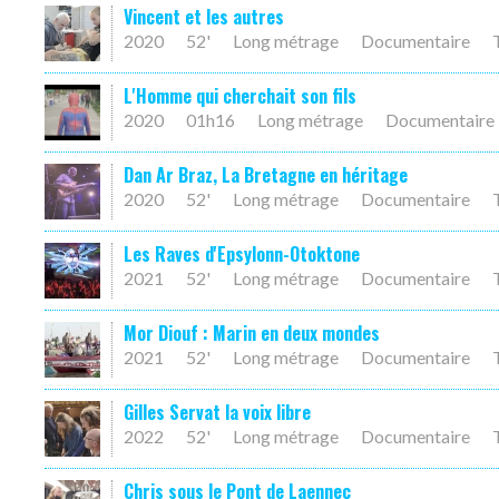
Vincent et les autres
2020
52'
Long métrage
Documentaire
L'Homme qui cherchait son fils
2020
01h16
Long métrage
Documentaire
Dan Ar Braz, La Bretagne en héritage
2020
52'
Long métrage
Documentaire
Les Raves d'Epsylonn-Otoktone
2021
52'
Long métrage
Documentaire
Mor Diouf : Marin en deux mondes
2021
52'
Long métrage
Documentaire
Gilles Servat la voix libre
2022
52'
Long métrage
Documentaire
Chris sous le Pont de Laennec