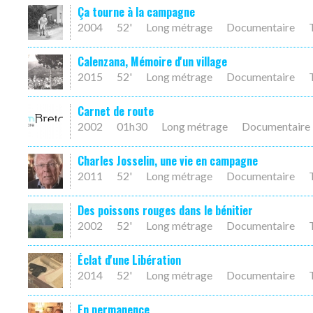
Ça tourne à la campagne
2004
52'
Long métrage
Documentaire
Calenzana, Mémoire d'un village
2015
52'
Long métrage
Documentaire
Carnet de route
2002
01h30
Long métrage
Documentaire
Charles Josselin, une vie en campagne
2011
52'
Long métrage
Documentaire
Des poissons rouges dans le bénitier
2002
52'
Long métrage
Documentaire
Éclat d'une Libération
2014
52'
Long métrage
Documentaire
En permanence