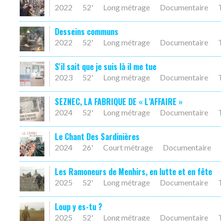
2022
52'
Long métrage
Documentaire
Desseins communs
2022
52'
Long métrage
Documentaire
S'il sait que je suis là il me tue
2023
52'
Long métrage
Documentaire
SEZNEC, LA FABRIQUE DE « L’AFFAIRE »
2024
52'
Long métrage
Documentaire
Le Chant Des Sardinières
2024
26'
Court métrage
Documentaire
Les Ramoneurs de Menhirs, en lutte et en fête
2025
52'
Long métrage
Documentaire
Loup y es-tu ?
2025
52'
Long métrage
Documentaire