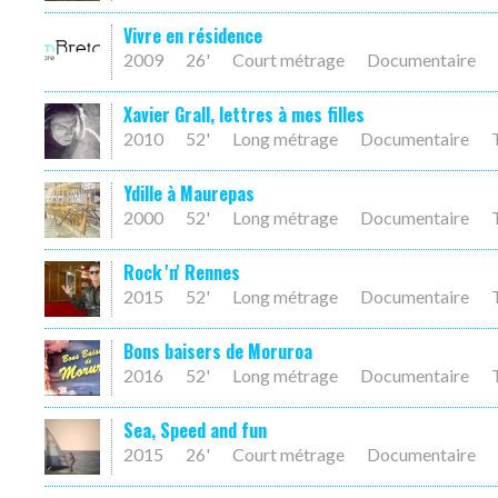
Vivre en résidence
2009
26'
Court métrage
Documentaire
Xavier Grall, lettres à mes filles
2010
52'
Long métrage
Documentaire
Ydille à Maurepas
2000
52'
Long métrage
Documentaire
Rock 'n' Rennes
2015
52'
Long métrage
Documentaire
Bons baisers de Moruroa
2016
52'
Long métrage
Documentaire
Sea, Speed and fun
2015
26'
Court métrage
Documentaire