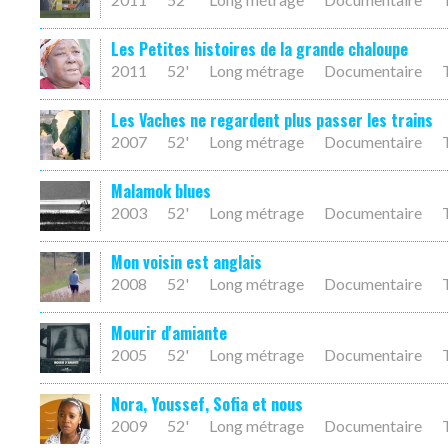
Les Petites histoires de la grande chaloupe
2011
52'
Long métrage
Documentaire
Les Vaches ne regardent plus passer les trains
2007
52'
Long métrage
Documentaire
Malamok blues
2003
52'
Long métrage
Documentaire
Mon voisin est anglais
2008
52'
Long métrage
Documentaire
Mourir d'amiante
2005
52'
Long métrage
Documentaire
Nora, Youssef, Sofia et nous
2009
52'
Long métrage
Documentaire