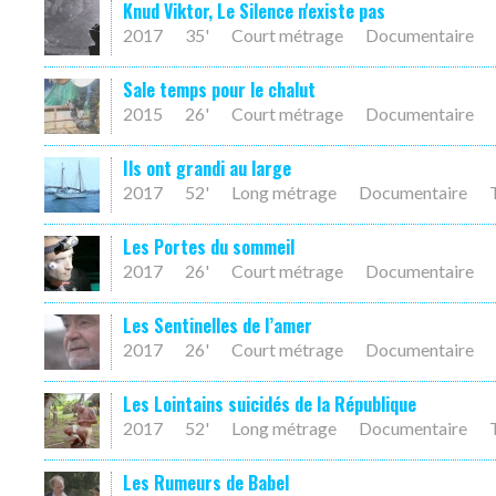
Knud Viktor, Le Silence n'existe pas
2017
35'
Court métrage
Documentaire
Sale temps pour le chalut
2015
26'
Court métrage
Documentaire
Ils ont grandi au large
2017
52'
Long métrage
Documentaire
Les Portes du sommeil
2017
26'
Court métrage
Documentaire
Les Sentinelles de l’amer
2017
26'
Court métrage
Documentaire
Les Lointains suicidés de la République
2017
52'
Long métrage
Documentaire
Les Rumeurs de Babel