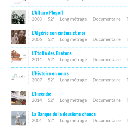
L'Affaire Plogoff
2000
52'
Long métrage
Documentaire
L'Algérie son cinéma et moi
2006
52'
Long métrage
Documentaire
L'Etoffe des Bretons
2011
52'
Long métrage
Documentaire
L'Histoire en cours
2007
52'
Long métrage
Documentaire
L'Incendie
2014
52'
Long métrage
Documentaire
La Banque de la deuxième chance
2001
52'
Long métrage
Documentaire