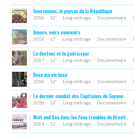
Gourvennec, le paysan de la République
2018
52'
Long métrage
Documentaire
Amoco, noirs souvenirs
2018
52'
Long métrage
Documentaire
Le docteur et le guérisseur
2017
52'
Long métrage
Documentaire
Boxe ma vie boxe
2018
52'
Long métrage
Documentaire
Le dernier combat des Capitaines de Guyane
2018
52'
Long métrage
Documentaire
Wait and Sea dans les l'eau troubles du Brexit
2019
52'
Long métrage
Documentaire