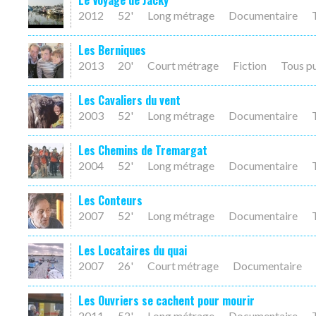
Le Voyage de Jacky
2012
52'
Long métrage
Documentaire
Les Berniques
2013
20'
Court métrage
Fiction
Tous p
Les Cavaliers du vent
2003
52'
Long métrage
Documentaire
Les Chemins de Tremargat
2004
52'
Long métrage
Documentaire
Les Conteurs
2007
52'
Long métrage
Documentaire
Les Locataires du quai
2007
26'
Court métrage
Documentaire
Les Ouvriers se cachent pour mourir
2011
52'
Long métrage
Documentaire