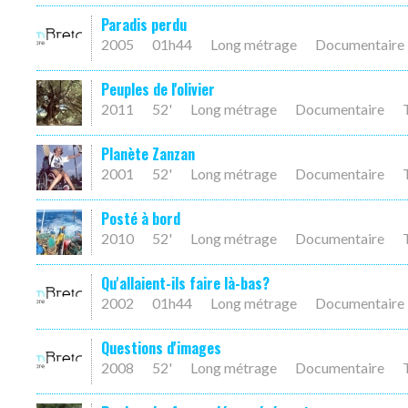
Paradis perdu
2005
01h44
Long métrage
Documentaire
Peuples de l'olivier
2011
52'
Long métrage
Documentaire
Planète Zanzan
2001
52'
Long métrage
Documentaire
Posté à bord
2010
52'
Long métrage
Documentaire
Qu'allaient-ils faire là-bas?
2002
01h44
Long métrage
Documentaire
Questions d'images
2008
52'
Long métrage
Documentaire