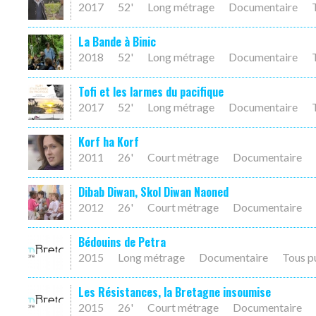
2017
52'
Long métrage
Documentaire
La Bande à Binic
2018
52'
Long métrage
Documentaire
Tofi et les larmes du pacifique
2017
52'
Long métrage
Documentaire
Korf ha Korf
2011
26'
Court métrage
Documentaire
Dibab Diwan, Skol Diwan Naoned
2012
26'
Court métrage
Documentaire
Bédouins de Petra
2015
Long métrage
Documentaire
Tous p
Les Résistances, la Bretagne insoumise
2015
26'
Court métrage
Documentaire