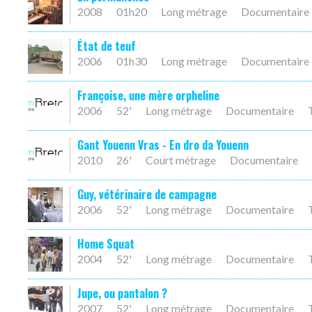
2008
01h20
Long métrage
Documentaire
État de teuf
2006
01h30
Long métrage
Documentaire
Françoise, une mère orpheline
2006
52'
Long métrage
Documentaire
Gant Youenn Vras - En dro da Youenn
2010
26'
Court métrage
Documentaire
Guy, vétérinaire de campagne
2006
52'
Long métrage
Documentaire
Home Squat
2004
52'
Long métrage
Documentaire
Jupe, ou pantalon ?
2007
52'
Long métrage
Documentaire