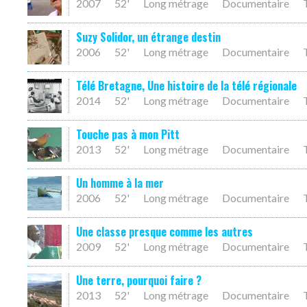
2007
52'
Long métrage
Documentaire
Suzy Solidor, un étrange destin
2006
52'
Long métrage
Documentaire
Télé Bretagne, Une histoire de la télé régionale
2014
52'
Long métrage
Documentaire
Touche pas à mon Pitt
2013
52'
Long métrage
Documentaire
Un homme à la mer
2006
52'
Long métrage
Documentaire
Une classe presque comme les autres
2009
52'
Long métrage
Documentaire
Une terre, pourquoi faire ?
2013
52'
Long métrage
Documentaire