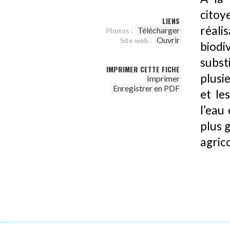
citoy
LIENS
réali
Télécharger
Photos :
Ouvrir
Site web :
biodi
subs
IMPRIMER CETTE FICHE
plusi
Imprimer
Enregistrer en PDF
et le
l’eau
plus 
agrico