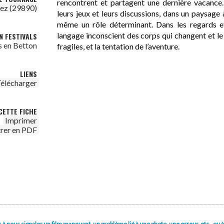
rencontrent et partagent une dernière vacance. 
ez (29890)
leurs jeux et leurs discussions, dans un paysage à
même un rôle déterminant. Dans les regards et
langage inconscient des corps qui changent et le
N FESTIVALS
s en Betton
fragiles, et la tentation de l’aventure.
LIENS
élécharger
CETTE FICHE
Imprimer
trer en PDF
pas à nous signaler un film manquant, un problème lié à une photo, une erreur, etc., o