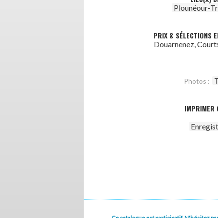
Plounéour-Tr
PRIX & SÉLECTIONS E
Douarnenez, Court
T
Photos :
IMPRIMER 
Enregis
Ce catalogue est participatif. N'hésitez 