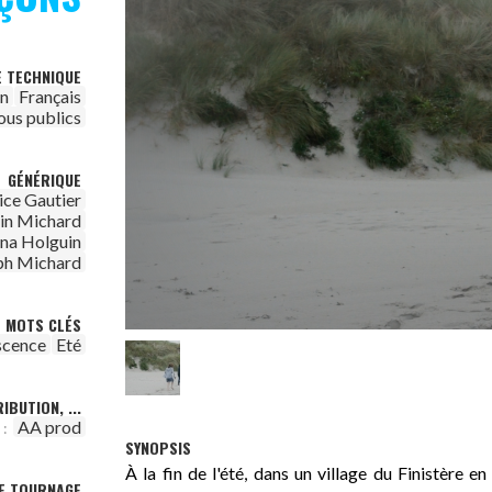
E TECHNIQUE
on
Français
ous publics
GÉNÉRIQUE
ice Gautier
in Michard
ana Holguin
ph Michard
MOTS CLÉS
scence
Eté
IBUTION, ...
AA prod
 :
SYNOPSIS
À la fin de l'été, dans un village du Finistère e
DE TOURNAGE