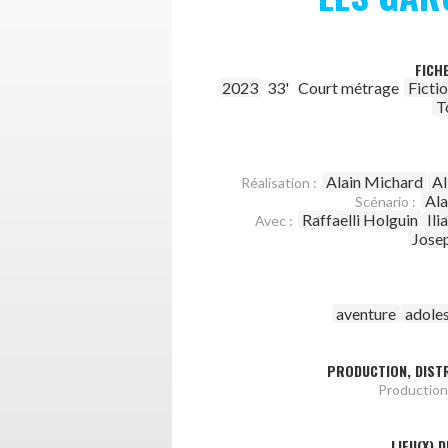
FICH
2023
33'
Court métrage
Ficti
T
Alain Michard
Al
Réalisation :
Ala
Scénario :
Raffaelli Holguin
Ili
Avec :
Jose
aventure
adole
PRODUCTION, DISTR
Production
LIEU(X) 