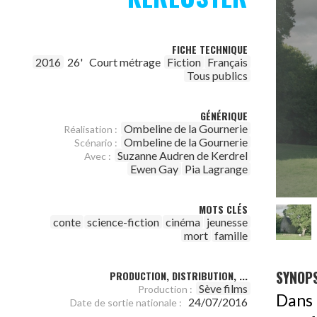
FICHE TECHNIQUE
2016
26'
Court métrage
Fiction
Français
Tous publics
GÉNÉRIQUE
Ombeline de la Gournerie
Réalisation :
Ombeline de la Gournerie
Scénario :
Suzanne Audren de Kerdrel
Avec :
Ewen Gay
Pia Lagrange
MOTS CLÉS
conte
science-fiction
cinéma
jeunesse
mort
famille
SYNOPS
PRODUCTION, DISTRIBUTION, ...
Sève films
Production :
Dans u
24/07/2016
Date de sortie nationale :