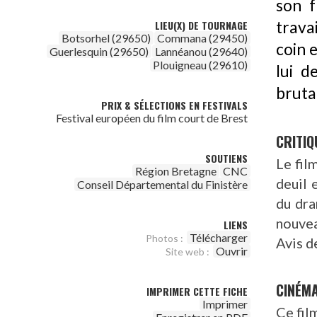
son f
LIEU(X) DE TOURNAGE
trava
Botsorhel (29650)
Commana (29450)
coin e
Guerlesquin (29650)
Lannéanou (29640)
Plouigneau (29610)
lui 
bruta
PRIX & SÉLECTIONS EN FESTIVALS
Festival européen du film court de Brest
CRITIQ
SOUTIENS
Le fil
Région Bretagne
CNC
deuil 
Conseil Départemental du Finistère
du dra
nouvea
LIENS
Télécharger
Photos :
Avis d
Ouvrir
Site web :
CINÉM
IMPRIMER CETTE FICHE
Imprimer
Ce fil