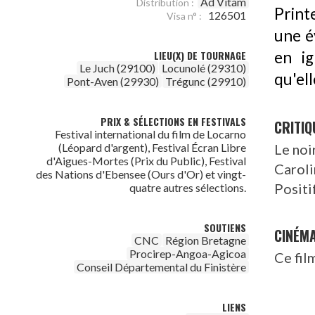
Ad Vitam
Distribution :
Print
126501
Visa n° :
une é
en ig
LIEU(X) DE TOURNAGE
Le Juch (29100)
Locunolé (29310)
qu'ell
Pont-Aven (29930)
Trégunc (29910)
PRIX & SÉLECTIONS EN FESTIVALS
CRITIQ
Festival international du film de Locarno
Le noir
(Léopard d'argent), Festival Écran Libre
d'Aigues-Mortes (Prix du Public), Festival
Carol
des Nations d'Ebensee (Ours d'Or) et vingt-
Positi
quatre autres sélections.
SOUTIENS
CINÉM
CNC
Région Bretagne
Procirep-Angoa-Agicoa
Ce fil
Conseil Départemental du Finistère
LIENS