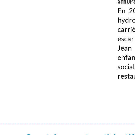
SYNOPS
En 2
hydro
carri
escar
Jean 
enfan
socia
resta