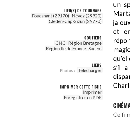
un sp
LIEU(X) DE TOURNAGE
Mart
Fouesnant (29170)
Névez (29920)
Cléden-Cap-Sizun (29770)
jalou
et e
SOUTIENS
répon
CNC
Région Bretagne
magic
Région Ile de France
Sacem
qu’ell
LIENS
s’il 
Télécharger
Photos :
dispa
Char
IMPRIMER CETTE FICHE
Imprimer
Enregistrer en PDF
CINÉM
Ce fil