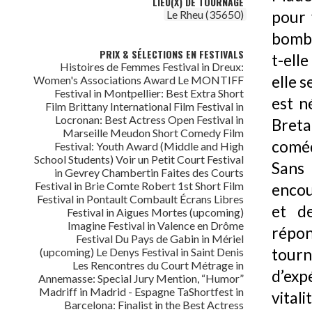
LIEU(X) DE TOURNAGE
pour 
Le Rheu (35650)
bombe
PRIX & SÉLECTIONS EN FESTIVALS
t-ell
Histoires de Femmes Festival in Dreux:
elle s
Women's Associations Award Le MONTIFF
Festival in Montpellier: Best Extra Short
est n
Film Brittany International Film Festival in
Locronan: Best Actress Open Festival in
Bret
Marseille Meudon Short Comedy Film
coméd
Festival: Youth Award (Middle and High
School Students) Voir un Petit Court Festival
Sans 
in Gevrey Chambertin Faites des Courts
Festival in Brie Comte Robert 1st Short Film
encou
Festival in Pontault Combault Écrans Libres
et de
Festival in Aigues Mortes (upcoming)
Imagine Festival in Valence en Drôme
répon
Festival Du Pays de Gabin in Mériel
tou
(upcoming) Le Denys Festival in Saint Denis
Les Rencontres du Court Métrage in
d’exp
Annemasse: Special Jury Mention, “Humor”
Madriff in Madrid - Espagne TaShortfest in
vitali
Barcelona: Finalist in the Best Actress