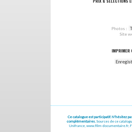
PRIX & SÉLECTIONS E
T
Photos :
Site w
IMPRIMER 
Enregis
Ce catalogue est participatif. N'hésitez 
complémentaires.
Sources de ce catalog
Unifrance, www.film-documentaire.fr, Fe