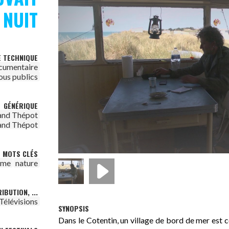
 NUIT
E TECHNIQUE
cumentaire
ous publics
GÉNÉRIQUE
and Thépot
and Thépot
MOTS CLÉS
sme
nature
IBUTION, ...
Télévisions
SYNOPSIS
Dans le Cotentin, un village de bord de mer est 