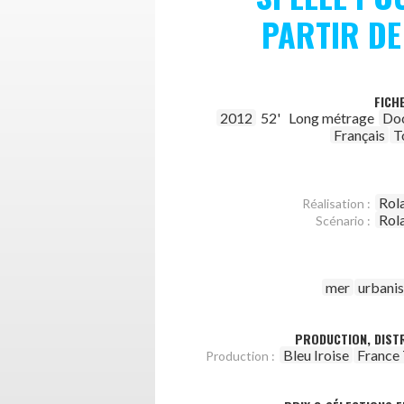
PARTIR DE
FICH
2012
52'
Long métrage
Do
Français
T
Rol
Réalisation :
Rol
Scénario :
mer
urbani
PRODUCTION, DISTR
Bleu Iroise
France 
Production :