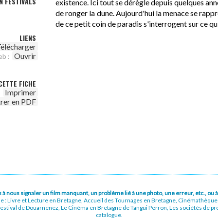
N FESTIVALS
existence. Ici tout se dérègle depuis quelques ann
de ronger la dune. Aujourd'hui la menace se rappr
de ce petit coin de paradis s'interrogent sur ce q
LIENS
élécharger
Ouvrir
eb :
CETTE FICHE
Imprimer
trer en PDF
pas à nous signaler un film manquant, un problème lié à une photo, une erreur, etc., o
ue : Livre et Lecture en Bretagne, Accueil des Tournages en Bretagne, Cinémathèqu
stival de Douarnenez, Le Cinéma en Bretagne de Tangui Perron, Les sociétés de prod
catalogue.