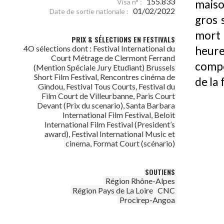
155.833
maiso
Visa n° :
01/02/2022
Date de sortie nationale :
gros 
mort 
PRIX & SÉLECTIONS EN FESTIVALS
4O sélections dont : Festival International du
heur
Court Métrage de Clermont Ferrand
compo
(Mention Spéciale Jury Etudiant) Brussels
Short Film Festival, Rencontres cinéma de
de la 
Gindou, Festival Tous Courts, Festival du
Film Court de Villeurbanne, Paris Court
Devant (Prix du scenario), Santa Barbara
International Film Festival, Beloit
International Film Festival (President’s
award), Festival International Music et
cinema, Format Court (scénario)
SOUTIENS
Région Rhône-Alpes
Région Pays de La Loire
CNC
Procirep-Angoa