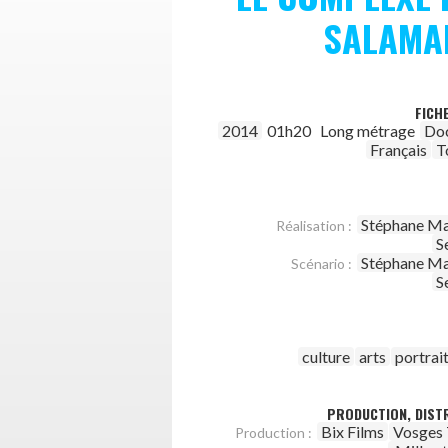
SALAMA
FICH
2014
01h20
Long métrage
Do
Français
T
Stéphane M
Réalisation :
S
Stéphane M
Scénario :
S
culture
arts
portrai
PRODUCTION, DISTR
Bix Films
Vosges 
Production :