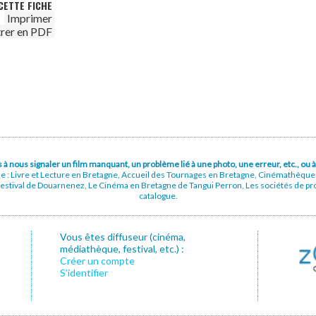
CETTE FICHE
Imprimer
trer en PDF
pas à nous signaler un film manquant, un problème lié à une photo, une erreur, etc., o
ue : Livre et Lecture en Bretagne, Accueil des Tournages en Bretagne, Cinémathèqu
stival de Douarnenez, Le Cinéma en Bretagne de Tangui Perron, Les sociétés de prod
catalogue.
Vous êtes diffuseur (cinéma,
médiathèque, festival, etc.) :
Créer un compte
S’identifier