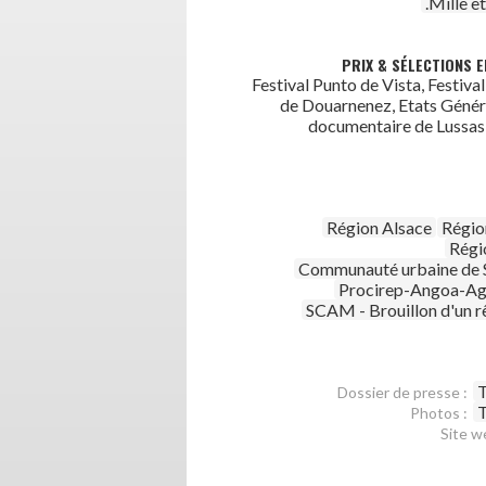
.Mille e
PRIX & SÉLECTIONS E
Festival Punto de Vista, Festiva
de Douarnenez, Etats Génér
documentaire de Lussas 
Région Alsace
Régio
Régi
Communauté urbaine de 
Procirep-Angoa-Ag
SCAM - Brouillon d'un r
T
Dossier de presse :
T
Photos :
Site w