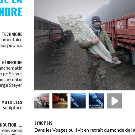
NDRE
E TECHNIQUE
cumentaire
ous publics
GÉNÉRIQUE
anchematin
erge Steyer
anchematin
erge Steyer
MOTS CLÉS
t
sculpture
SYNOPSIS
IBUTION, ...
Dans les Vosges où il vit en retrait du monde de l’a
Télévisions