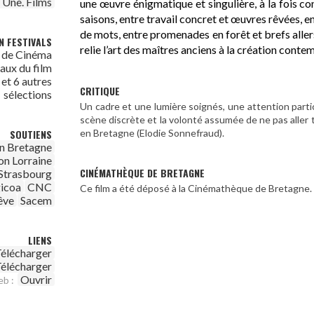
t Une. Films
une œuvre énigmatique et singulière, à la fois co
saisons, entre travail concret et œuvres rêvées, 
de mots, entre promenades en forêt et brefs aller
N FESTIVALS
relie l’art des maîtres anciens à la création conte
l de Cinéma
aux du film
et 6 autres
CRITIQUE
sélections
Un cadre et une lumière soignés, une attention partic
scène discrète et la volonté assumée de ne pas aller tr
en Bretagne (Elodie Sonnefraud).
SOUTIENS
n Bretagne
on Lorraine
CINÉMATHÈQUE DE BRETAGNE
Strasbourg
icoa
CNC
Ce film a été déposé à la Cinémathèque de Bretagne.
êve
Sacem
LIENS
élécharger
élécharger
Ouvrir
eb :