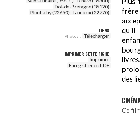
Plus 
Saint-Lunaire (35800)
Dinard (35800)
Dol-de-Bretagne (35120)
frère
Ploubalay (22650)
Lancieux (22770)
accep
qu'i
LIENS
Télécharger
Photos :
enfa
bourg
IMPRIMER CETTE FICHE
livre
Imprimer
Enregistrer en PDF
prolo
des li
CINÉM
Ce fil